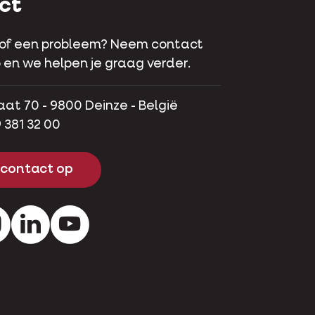
ct
 of een probleem? Neem contact
 en we helpen je graag verder.
aat 70 - 9800 Deinze - België
 381 32 00
contact op
ok
Instagram
LinkedIn
Youtube