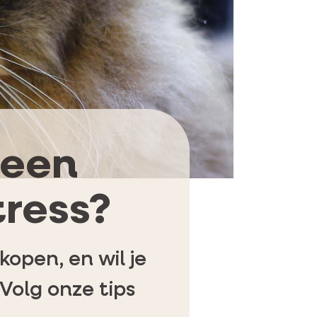
 een
tress?
open, en wil je
 Volg onze tips