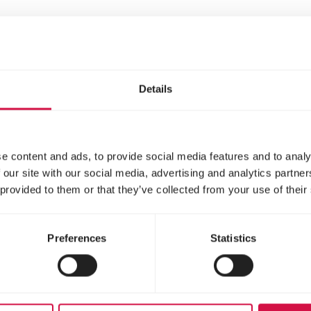
e kat steeds toegang hebben tot eten, drinken, e
j andere katten voor de voeten te lopen. Zo is de 
een kat/kitten wilt adopteren of kopen.
Details
Neem je tijd
e content and ads, to provide social media features and to analy
 our site with our social media, advertising and analytics partn
 provided to them or that they’ve collected from your use of their
en neemt al snel enkele dagen of zelfs weken in 
 onder geen beding uitvechten: dat leidt onvermijde
Preferences
Statistics
j een van de katten chronisch doodsbang zal zijn.
eerst in een ruimte die ze voor zichzelf heeft. Laa
n toe, tot de kat helemaal op haar gemak is en g