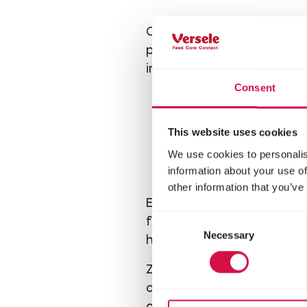
Om te beginnen, moet elk
plashoekje, zonder daarbi
introductie groter, als je 
Consent
This website uses cookies
We use cookies to personalis
information about your use of
other information that you’ve
Een nieuwe kat introducer
Consent
forceer niks. Laat het hen
Necessary
Selection
herstellen relatie, waarbi
Zet je nieuwe kat of katje 
contact met andere katte