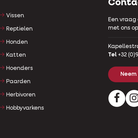
Conta
Vissen
Een vraag
met ons op
Reptielen
Honden
Kapellestr
Tel
+32 (0)9
Katten
Hoenders
Neem 
Paarden
Herbivoren
Facebo
Hobbyvarkens