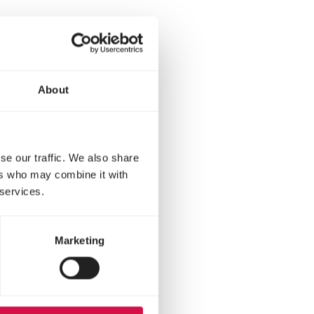
en slaapplaats en een
kans op een succesvolle
About
se our traffic. We also share
ers who may combine it with
 services.
beslag. Wees geduldig en
lijk tot een niet te
Marketing
t daarbij geen visueel
een stress meer toont