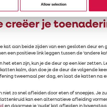
 Dat kan gerust een week duren.
Allow selection
 creëer je toenader
we kat aan beide zijden van een gesloten deur en 
e hen een positieve link leggen tussen de ‘andere kat’
 het eten zijn, kun je de deur op een kier zetten. L
 de katten kalm, dan doe je de deur de volgende ke
fening tweemaal per dag, en laat de katten na e
 niet zo snel afleiden door eten of snoepjes. Je z
attenkruid kan een alternatieve afleiding vormen:
id
en daarmee je ‘oude’ kat afleiden in bovensta