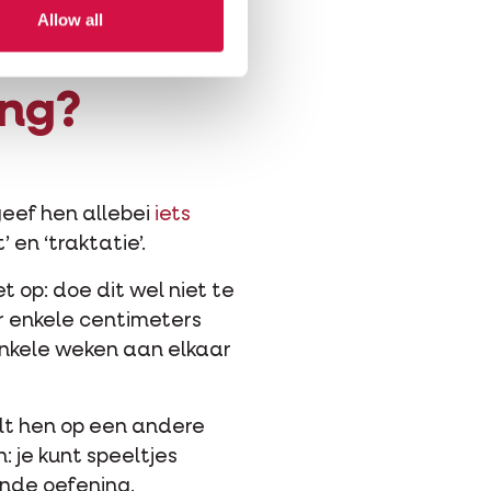
Allow all
ing?
geef hen allebei
iets
 en ‘traktatie’.
et op: doe dit wel niet te
er enkele centimeters
nkele weken aan elkaar
ult hen op een andere
 je kunt speeltjes
ande oefening.