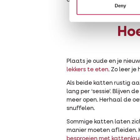
over haar nieuwe woonst.
Deny
Hoe
Plaats je oude en je nieu
lekkers te eten
. Zo leer j
Als beide katten rustig aan
lang per ‘sessie’. Blijven
meer open. Herhaal de oe
snuffelen.
Sommige katten laten zich
manier moeten afleiden. K
besproeien met kattenkru