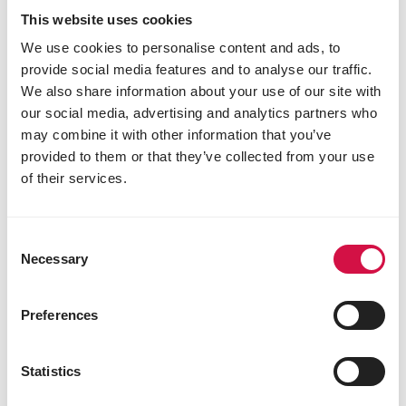
het best geeft, hangt af van zijn lichaamsgewicht.
This website uses cookies
Je verdeelt ze bij voorkeur gelijkmatig over de
We use cookies to personalise content and ads, to
verschillende maaltijden van de dag. In ons filmpje
zie je wat Opti Joint precies voor jouw hond kan
provide social media features and to analyse our traffic.
betekenen.
We also share information about your use of our site with
our social media, advertising and analytics partners who
may combine it with other information that you’ve
provided to them or that they’ve collected from your use
of their services.
Consent
Necessary
Selection
Preferences
Statistics
Deel dit artikel