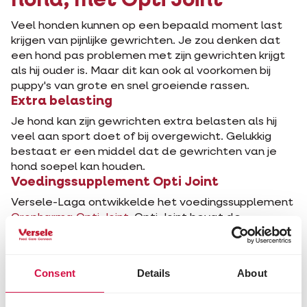
hond, met Opti Joint
Veel honden kunnen op een bepaald moment last
krijgen van pijnlijke gewrichten. Je zou denken dat
een hond pas problemen met zijn gewrichten krijgt
als hij ouder is. Maar dit kan ook al voorkomen bij
puppy's van grote en snel groeiende rassen.
Extra belasting
Je hond kan zijn gewrichten extra belasten als hij
veel aan sport doet of bij overgewicht. Gelukkig
bestaat er een middel dat de gewrichten van je
hond soepel kan houden.
Voedingssupplement Opti Joint
Versele-Laga ontwikkelde het voedingssupplement
Oropharma Opti Joint.
Opti Joint bevat de
essentiële bouwstenen voor de aanmaak van
gewrichtskraakbeen, maar beschermt ook de
gewrichten van je hond.
Consent
Details
About
Makkelijk toe te dienen
Opti Joint is in poedervorm. Welke dosis je je hond