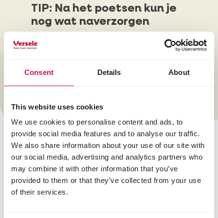
TIP: Na het poetsen kun je
nog wat naverzorgen
Met
Oral Spray
geef je je oogappel een
frisse adem! Tussen twee poetsbeurten
in kan je ook wat
Opti
Breath
toevoegen aan het drinkwater
Consent
Details
About
(1 eetlepel van 15 ml per liter
drinkwater).
This website uses cookies
We use cookies to personalise content and ads, to
provide social media features and to analyse our traffic.
We also share information about your use of our site with
our social media, advertising and analytics partners who
may combine it with other information that you’ve
provided to them or that they’ve collected from your use
of their services.