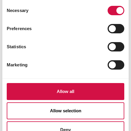
Consent
Necessary
Selection
Preferences
Deel dit artikel
Deel op Facebook
Deel via W
Deel v
Statistics
Marketing
Voor jou geselecteerd
Allow all
Allow selection
Deny