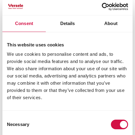
Consent
Details
About
This website uses cookies
We use cookies to personalise content and ads, to
provide social media features and to analyse our traffic.
Hoe kan je dit gedrag afleren?
We also share information about your use of our site with
Voor het afleren zijn er verschillende stappen die je
our social media, advertising and analytics partners who
in gedachte moet houden :
may combine it with other information that you’ve
provided to them or that they’ve collected from your use
De aandacht van je hond op iets anders
vestigen. Van zodra je op wandeling ontlasting
of their services.
ziet liggen, vraag je de aandacht van je hond.
Je kan dit doen met je enthousiaste stem, met
een lekkere snack of met een speelgoedje.
Consent
Blijft je hond naar jou kijken (en dus niet naar de
Necessary
Selection
ontlasting), dan beloon je hem uitbundig!