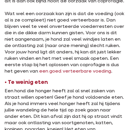
dit is dan ook bijna nooit de oorzaak van coprofagie.
Wat wel een oorzaak kan zijn is dat de voeding (ook
al is ze compleet) niet goed verteerbaar is. Dan
blijven veel te veel onverteerde voederresten over
die in de dikke darm kunnen gisten. Voor ons is dit
niet aangenaam, je hond zal veel windjes laten en
de ontlasting zal (naar onze mening) slecht ruiken.
Voor jouw hond ligt dit anders, hij kan dit juist lekker
ruiken vinden en het met veel smaak opeten. Een
eerste stap bij het oplossen van coprofagie is dus
het geven van
een goed verteerbare voeding
.
• Te weinig eten
Een hond die honger heeft zal al snel zaken van
straat willen opeten! Geef je hond voldoende eten.
Als je hond immers veel honger heeft zal hij tijdens
jullie wandeling de hele tijd op zoek gaan naar
ander eten. Dit kan afval zijn dat hij op straat vindt
maar ook ontlasting van soortgenoten, katten,
konijnen, paarden, koeien! Het eten van