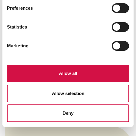
Je betrapt je hond NET op het ogenblik dat hij
Preferences
een hap wil nemen van de ontlasting? Treed
op dat moment kordaat en berispelijk op.
Je bent net te laat, je hond heeft net een
Statistics
grote hap genomen uit een hoopje dat hij
gevonden heeft? Het beste dat je nu kan
doen is het gedrag NEGEREN. Denk eraan dat
Marketing
negatieve aandacht ook aandacht is. Honden
die op deze manier extra aandacht zoeken
van hun baasje worden zo dan toch beloond
voor hun gedrag.
Allow all
Het afleren van coprofagie is niet in 1,2,3 opgelost
maar vraagt geduld, training en
Allow selection
doorzettingsvermogen!
Ga te rade bij jouw
hondenschool
/ dierenarts of vraag advies aan een
gedragsspecialist indien het probleem blijft
Deny
aanslepen.