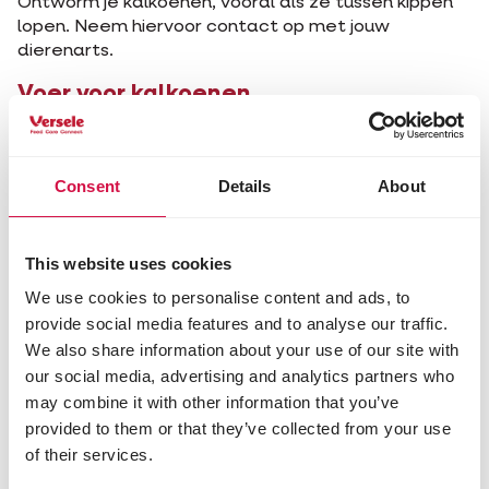
Ontworm je kalkoenen, vooral als ze tussen kippen
lopen. Neem hiervoor contact op met jouw
dierenarts.
Voer voor kalkoenen
Tijdens de eerste weken geef je best een
gekruimeld
startvoer voor kalkoenkuikens
dat rijk is
aan eiwitten. Dit voer bevat preventief een
Consent
Details
About
coccidiostaticum omdat jonge kalkoentjes zeer
gevoelig zijn voor coccidiose. Door toegevoegde
kruiden en planten wordt het risico op parasieten
This website uses cookies
kleiner. Na enkele weken kan worden
We use cookies to personalise content and ads, to
overgeschakeld op
korrelvoeder.
provide social media features and to analyse our traffic.
Zorg daarnaast voor voldoende vers water en
We also share information about your use of our site with
maagkiezel of
grit
om de spijsvertering te
our social media, advertising and analytics partners who
bevorderen.
De kalk die daarin zit gebruiken de
may combine it with other information that you’ve
hennen voor het produceren van de eierschalen.
provided to them or that they’ve collected from your use
Deel dit artikel
of their services.