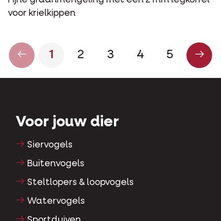
Fijne graanmengeling met een 2 mm legkorrel
voor krielkippen
1
2
3
4
5
Voor jouw dier
Siervogels
Buitenvogels
Steltlopers & loopvogels
Watervogels
Sportduiven