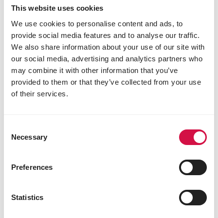
This website uses cookies
We use cookies to personalise content and ads, to
provide social media features and to analyse our traffic.
We also share information about your use of our site with
our social media, advertising and analytics partners who
may combine it with other information that you’ve
provided to them or that they’ve collected from your use
of their services.
COUNTRY'S BEST
GOLD 4 RED mash
Consent
Necessary
Selection
Legmeel voor een extra rode dooier vanaf het
eerste ei
Preferences
Statistics