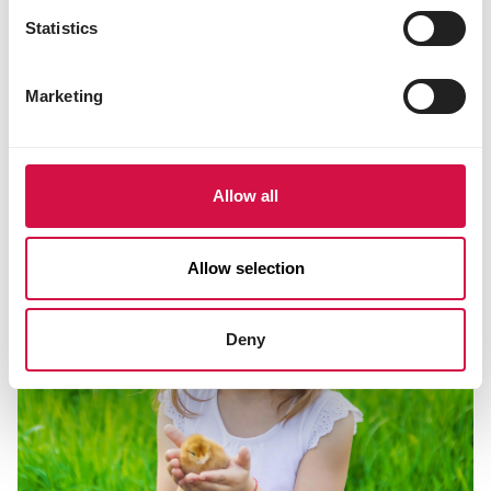
Deel dit artikel
Statistics
Deel op Facebook
Deel via W
Deel v
Marketing
Voor jou geselecteerd
Allow all
Allow selection
Deny