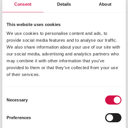
kunt seksen. Vele hebben geen enkele
Consent
Details
About
wetenschappelijke basis en zijn onbetrouwbaar.
Om er maar enkele op te noemen die geen
This website uses cookies
accuraat resultaat opleveren: de vorm van het ei
bekijken, een kuiken bij het nekvel pakken of een
We use cookies to personalise content and ads, to
kuiken ondersteboven houden. Deze laatste
provide social media features and to analyse our traffic.
methode is ronduit gevaarlijk: je kunt het beestje
We also share information about your use of our site with
ernstig pijn doen en het levert geen informatie op.
our social media, advertising and analytics partners who
may combine it with other information that you’ve
Uitsmijter
provided to them or that they’ve collected from your use
of their services.
De leeftijd waarbij men duidelijk de verschillen
tussen haan en hen kan gaan zien is voor elk ras
anders en kan dus ook ver na de hierboven
Consent
vermelde 6 weken liggen! Daarnaast kunnen de
Necessary
Selection
verschillen voor sommige rassen anders zijn,
afwijkend zijn of minder duidelijk zijn.
Preferences