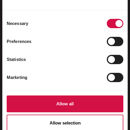
Watervogels
Sportduiven
Consent
Necessary
Sierduiven
Selection
Knaagdieren
Preferences
Konijnen
Fretten
Statistics
Vissen
Marketing
Reptielen
Honden
Katten
Allow all
Hoenders
Allow selection
Paarden