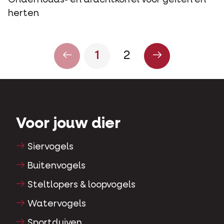
Onderhouds- en drachtkorrel voor geiten en
herten
1
2
Voor jouw dier
Siervogels
Buitenvogels
Steltlopers & loopvogels
Watervogels
Sportduiven