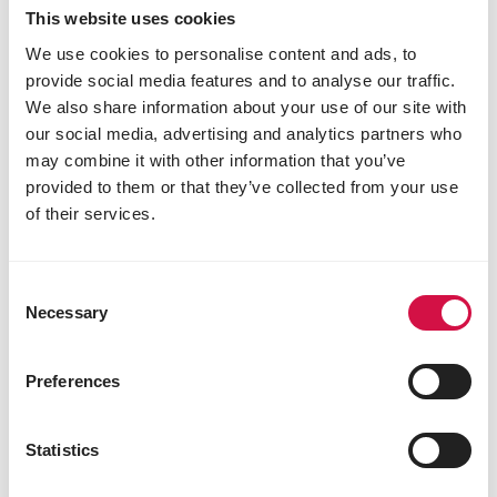
This website uses cookies
We use cookies to personalise content and ads, to
provide social media features and to analyse our traffic.
We also share information about your use of our site with
our social media, advertising and analytics partners who
may combine it with other information that you’ve
provided to them or that they’ve collected from your use
of their services.
COUNTRY'S BEST
OVIMASH 3 muesli
Consent
Mengeling van korrels, maïs- en gerstvlokken
Necessary
Selection
vanaf 6 weken
Preferences
Statistics