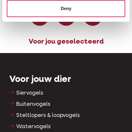
Deel op Facebook
Deel via W
Deel v
Deny
Voor jou geselecteerd
Voor jouw dier
Siervogels
Buitenvogels
Steltlopers & loopvogels
Watervogels