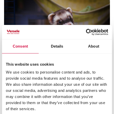
Consent
Details
About
This website uses cookies
Nadelen van fretten
We use cookies to personalise content and ads, to
provide social media features and to analyse our traffic.
Het woord 'fret' komt van het Latijnse furonem, wat
We also share information about your use of our site with
'dief' betekent. En dat is best toepasselijk. Heb je
our social media, advertising and analytics partners who
een fret als huisdier, dan moet je je huis daaraan
aanpassen, want alles wat een fret kan stukmaken,
may combine it with other information that you’ve
loopt gevaar. Ze neuzen overal in - ook (en vooral) in
provided to them or that they’ve collected from your use
plaatsen waar ze niet thuishoren. Want fretten zijn
of their services.
schatten, maar leven om te spelen. Wees daarop