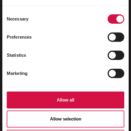
Sportduiven
Consent
Sierduiven
Necessary
Selection
Knaagdieren
Konijnen
Preferences
Fretten
Statistics
Vissen
Reptielen
Marketing
Honden
Katten
Allow all
Hoenders
Paarden
Allow selection
Herbivoren