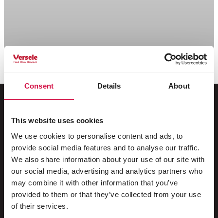
Scroll down
Consent
Details
About
This website uses cookies
Voor jouw dier
We use cookies to personalise content and ads, to
provide social media features and to analyse our traffic.
Siervogels
We also share information about your use of our site with
Buitenvogels
our social media, advertising and analytics partners who
may combine it with other information that you’ve
Steltlopers & loopvogels
provided to them or that they’ve collected from your use
Watervogels
of their services.