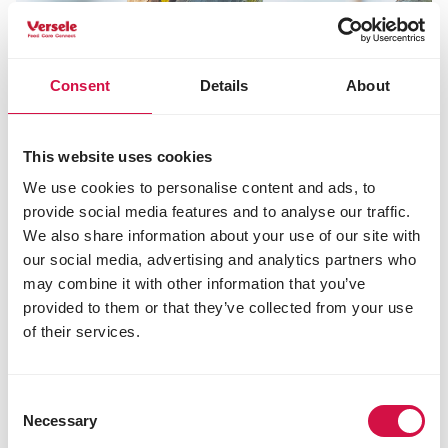
Consent
Details
About
This website uses cookies
We use cookies to personalise content and ads, to
provide social media features and to analyse our traffic.
We also share information about your use of our site with
VOEDING
our social media, advertising and analytics partners who
Welk vogelvoer geef ik in welk
may combine it with other information that you’ve
seizoen?
provided to them or that they’ve collected from your use
of their services.
Consent
Necessary
Selection