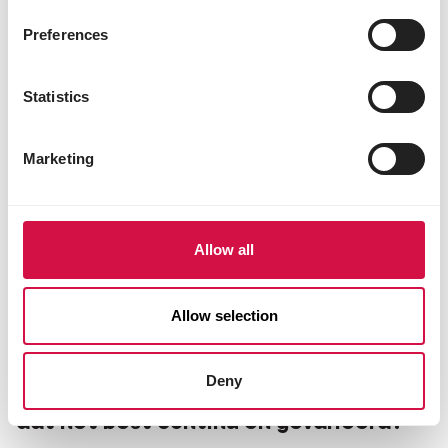
Preferences
Statistics
Marketing
Allow all
Allow selection
VOEDING
Deny
Tuinvogels voederen: waarom doe je
dat het best continu en gevarieerd?