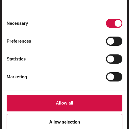
Watervogels
Sportduiven
Consent
Necessary
Sierduiven
Selection
Knaagdieren
Preferences
Konijnen
Fretten
Statistics
Vissen
Marketing
Reptielen
Honden
Katten
Allow all
Hoenders
Allow selection
Paarden