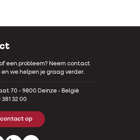
ct
 of een probleem? Neem contact
 en we helpen je graag verder.
aat 70 - 9800 Deinze - België
 381 32 00
contact op
ok
Instagram
LinkedIn
Youtube