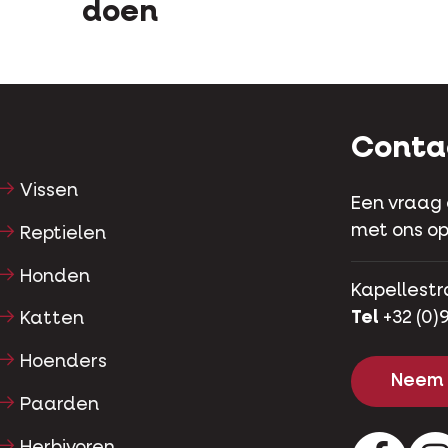
doen
Conta
Vissen
Een vraag
met ons op
Reptielen
Honden
Kapellestr
Tel
+32 (0)9
Katten
Hoenders
Neem 
Paarden
Herbivoren
Facebo