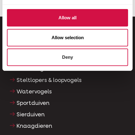
Allow all
Allow selection
Voor jouw dier
Deny
Siervogels
Buitenvogels
Steltlopers & loopvogels
Watervogels
Sportduiven
Sierduiven
Knaagdieren