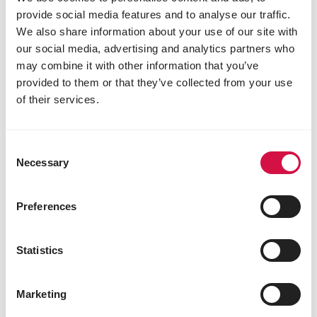
provide social media features and to analyse our traffic.
We also share information about your use of our site with
our social media, advertising and analytics partners who
may combine it with other information that you’ve
provided to them or that they’ve collected from your use
of their services.
Consent
Necessary
Selection
Versele Classic
Preferences
Zet zaterdag 7 november 2026 al maar in je
agenda. Dan gaat naar jaarlijkse traditie de
mountainbike- en cyclo-tocht “de Versele
Statistics
Classic” door!
Marketing
Meer weten