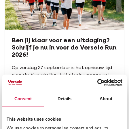
Ben jij klaar voor een uitdaging?
Schrijf je nu in voor de Versele Run
2026!
Op zondag 27 september is het opnieuw tijd
voor de Versele Run, hét stadsevenement
dat start en eindigt op de Markt in Deinze en
een unieke ervaring biedt voor jong en oud.
Consent
Details
About
Versele-Run
This website uses cookies
We use cookies to personalise content and ads, to