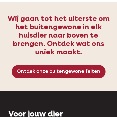
Wij gaan tot het uiterste om
het buitengewone in elk
huisdier naar boven te
brengen. Ontdek wat ons
uniek maakt.
Ontdek onze buitengewone feiten
Voor jouw dier