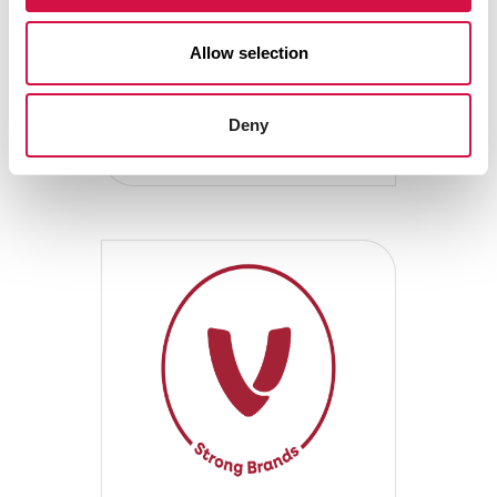
kwaliteit,
klantgerichtheid en
Allow selection
duurzaamheid, van
grondstof tot
voederbak.
Deny