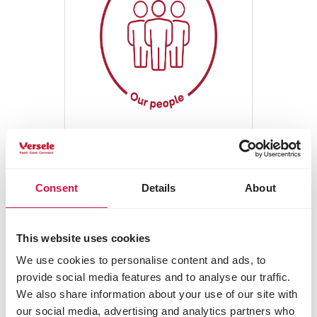
Our people
1100 toegewijde
Consent
Details
About
teamspelers verspreid
over de hele wereld om
dagelijks 25 miljoen
This website uses cookies
huisdieren te voorzien
We use cookies to personalise content and ads, to
van de beste voeding en
provide social media features and to analyse our traffic.
verzorging.
We also share information about your use of our site with
our social media, advertising and analytics partners who