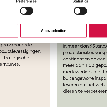
2018–
2026
Preferences
Statistics
2025
Het begin van ee
hoofdstuk
lijvend
We schakelen over 
nvesteren
Allow selection
krachtig hoofdmerk:
 blijven investeren
Vandaag is Versele
 geavanceerde
in meer dan 95 land
oductievestigingen
productiesites versp
 strategische
continenten en een
ernames.
meer dan 1100 gepa
medewerkers die dag
buitengewone inspa
leveren om het welzi
dieren te verbeteren