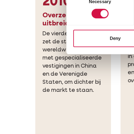
2010
Necessary
Selection
Overzeese
uitbreiding
B
De vierde generatie
i
Deny
zet de stap naar
We
wereldwijde productie
in
met gespecialiseerde
pr
vestigingen in China
en
en de Verenigde
ov
Staten, om dichter bij
de markt te staan.