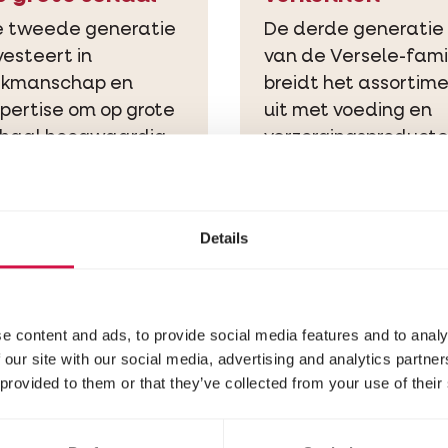
 tweede generatie
De derde generatie
vesteert in
van de Versele-fami
akmanschap en
breidt het assortim
pertise om op grote
uit met voeding en
haal hoogwaardig
verzorgingsproduct
er voor duiven,
voor een bredere
gels en
waaier aan huis- en
erhofdieren te
prestatiedieren. Het 
Details
oduceren.
een periode van
overnames en
marktuitbreiding in
West- en Oost-Europ
e content and ads, to provide social media features and to analy
 our site with our social media, advertising and analytics partn
 provided to them or that they’ve collected from your use of their