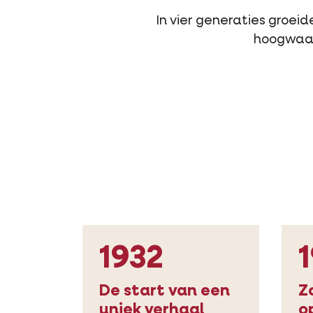
In vier generaties groei
hoogwaard
1932
De start van een
Z
uniek verhaal
o