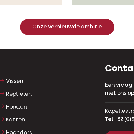
Onze vernieuwde ambitie
Conta
Vissen
Een vraag
met ons op
Reptielen
Honden
Kapellestr
Tel
+32 (0)9
Katten
Hoenders