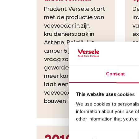
Prudent Versele start
De
met de productie van
in
veevoeder in zijn
v
kruidenierszaak in
ex
Astene, België. Na
sc
amper 5 jaar tijd is de
vo
vraag zo groot
vo
geworden dat hij niet
ne
Consent
meer kan volgen. Hij
pr
laat een eerste
veevoederfabriek
This website uses cookies
bouwen in Deinze.
We use cookies to personalis
information about your use of
other information that you’ve
Consent