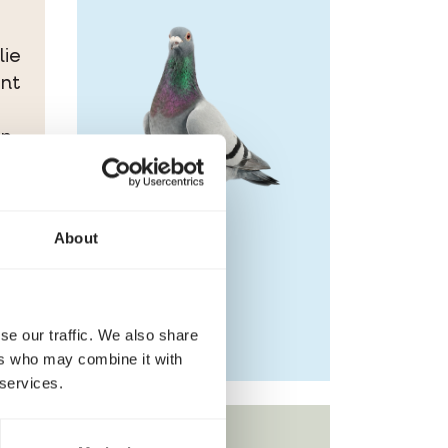
lie
ent
en
is
About
a.
se our traffic. We also share
ers who may combine it with
 services.