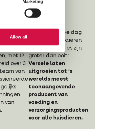
Marketing
n belangrijk nieuw
op één
We voeden elke dag
Allow all
 Versele.
25 miljoen huisdieren
 aanwezig
en onze ambities zijn
en, met 12
groter dan ooit:
reid over 3
Versele laten
 team van
uitgroeien tot ‘s
ssioneerde
werelds meest
elijks
toonaangevende
nningen
producent van
jn van
voeding en
.
verzorgingsproducten
voor alle huisdieren.