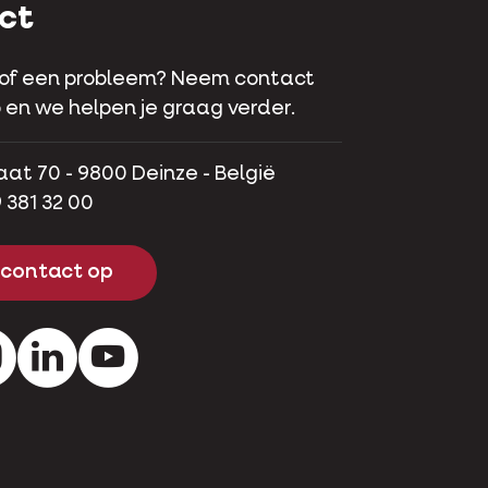
ct
 of een probleem? Neem contact
 en we helpen je graag verder.
aat 70 - 9800 Deinze - België
 381 32 00
contact op
ok
Instagram
LinkedIn
Youtube