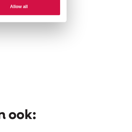
Allow all
n ook: