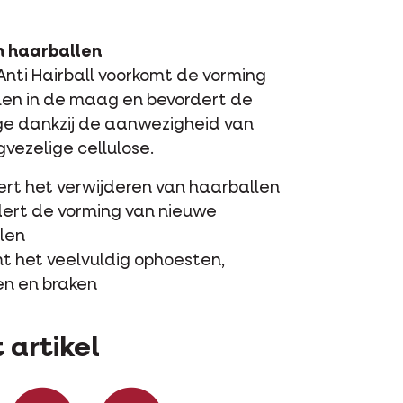
 haarballen
nti Hairball voorkomt de vorming
len in de maag en bevordert de
 dankzij de aanwezigheid van
vezelige cellulose.
ert het verwijderen van haarballen
ert de vorming van nieuwe
len
t het veelvuldig ophoesten,
en en braken
 artikel
Deel op Facebook
Deel via WhatsApp
Deel via mail