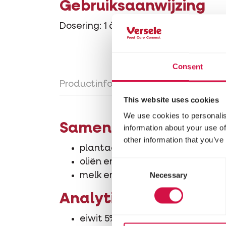
Gebruiksaanwijzing
Dosering: 1 à 3 g per dag (= 2 à 3 cm 
Consent
Productinfo
Gebruiksaanwijzing
This website uses cookies
We use cookies to personalis
Samenstelling
information about your use of
other information that you’ve
plantaardige bijproducten (mout
oliën en vetten
Consent
Necessary
Selection
melk en -bijproducten
Analytische bestand
eiwit 5%