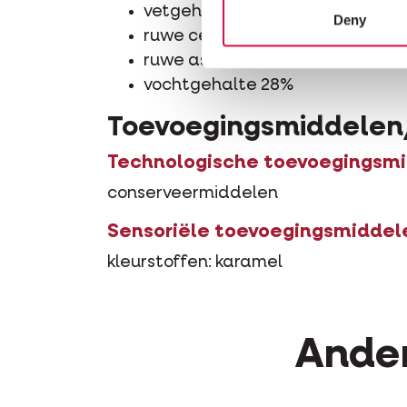
vetgehalte 18%
Deny
ruwe celstof 5%
ruwe as 1,5%
vochtgehalte 28%
Toevoegingsmiddelen
Technologische toevoegingsm
conserveermiddelen
Sensoriële toevoegingsmiddel
kleurstoffen: karamel
Ander