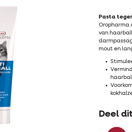
Pasta tegen
Oropharma A
van haarbal
darmpassage
mout en lang
Stimule
Vermind
haarbal
Voorkom
kokhalz
Deel dit