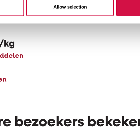
Allow selection
/kg
iddelen
en
e bezoekers bekeke