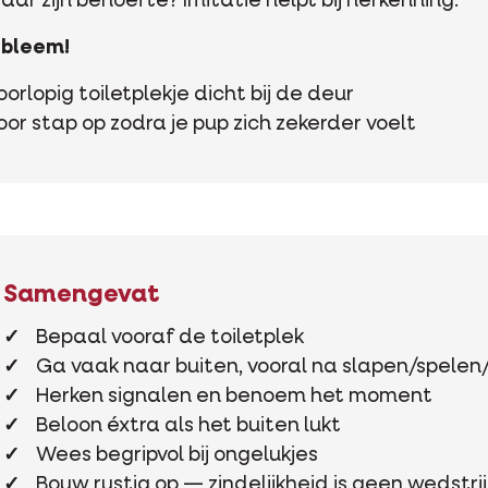
r zijn behoefte? Imitatie helpt bij herkenning.
obleem!
orlopig toiletplekje dicht bij de deur
or stap op zodra je pup zich zekerder voelt
Samengevat
Bepaal vooraf de toiletplek
Ga vaak naar buiten, vooral na slapen/spelen
Herken signalen en benoem het moment
Beloon éxtra als het buiten lukt
Wees begripvol bij ongelukjes
Bouw rustig op — zindelijkheid is geen wedstri