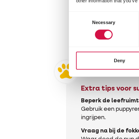
other information that you’ve
Consent
Necessary
Selection
Deny
Extra tips voor 
Beperk de leefruim
Gebruik een puppyren
ingrijpen.
Vraag na bij de fokk