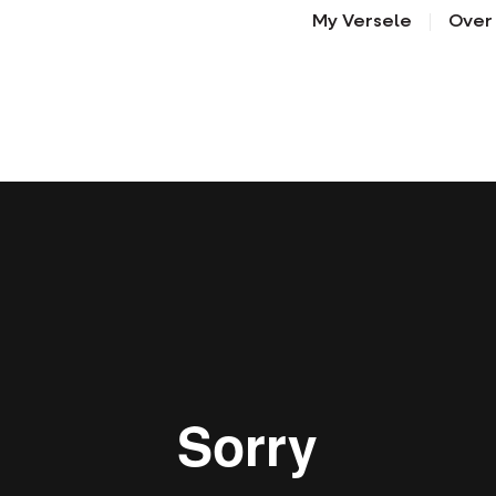
ust is dus essentieel.
My Versele
Over