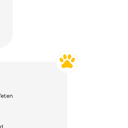
/eten
jd