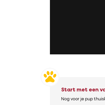
Start met een va
Nog voor je pup thui