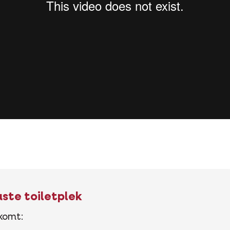
ste toiletplek
skomt: