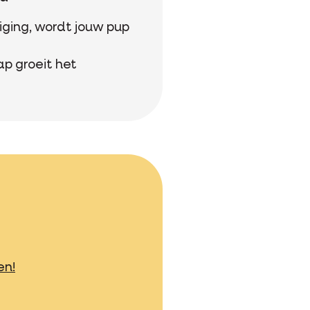
iging, wordt jouw pup
ap groeit het
en!