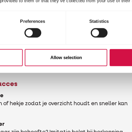
 provided to them or that they’ve collected from your use of their
Zet je pup rustig buiten
Ruim het op zonder dat hij het ziet
Preferences
Statistics
Straf je je pup? Je puppy zal niet meer durven tone
behoefte moet doen of zijn behoefte niet meer d
buurt.
Allow selection
succes
te
 of hekje zodat je overzicht houdt en sneller kan
er