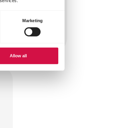
 services.
Marketing
n dat hij zijn
urven doen in jouw
Allow all