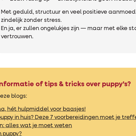
Met geduld, structuur en veel positieve aanmoed
zindelijk zonder stress.
En ja, er zullen ongelukjes zijn — maar met elke st
vertrouwen.
nformatie of tips & tricks over puppy’s?
eze blogs:
, hét hulpmiddel voor baasjes!
uppy in huis? Deze 7 voorbereidingen moet je treff
n: alles wat je moet weten
n puppy?