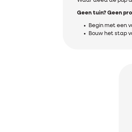
Waar deed de pup daa
Geen tuin? Geen pr
Begin met een vo
Bouw het stap vo