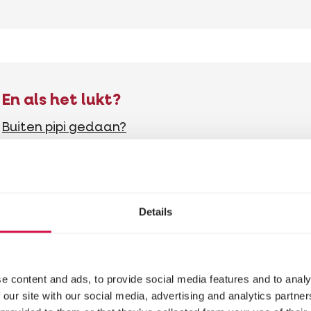
En als het lukt?
Buiten pipi gedaan?
Beloon meteen en uitbundig!
“Wauw, heb jij net pipi gedaan? Bravo vriendje!
”
Laat je pup voelen dat je trots bent – dat verste
Details
gedrag enorm.
En bij een ongelukje binnen?
e content and ads, to provide social media features and to analy
Word nooit boos!
 our site with our social media, advertising and analytics partn