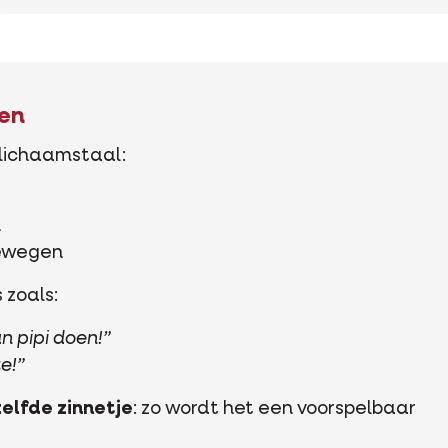
len
 lichaamstaal:
n
bewegen
 zoals:
n pipi doen!”
e!”
elfde zinnetje
: zo wordt het een voorspelbaar