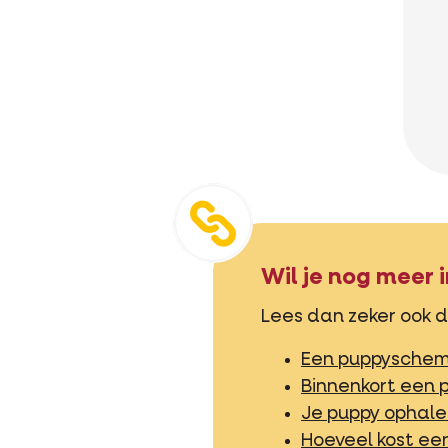
Wil je nog meer i
Lees dan zeker ook d
Een puppyschema
Binnenkort een p
Je puppy ophale
Hoeveel kost ee