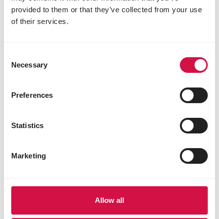
Niet zo vanzelfsprekend voor je pup
Samen de buitenwereld verkennen
provided to them or that they’ve collected from your use
27/46
of their services.
Hoe succesvol samen op stap gaan
Een goeie voorbereiding is cruciaal
Samen de buitenwereld verkennen
Consent
28/46
Necessary
Selection
Je huis verlaten
Met een ontspannen hond
Samen de buitenwereld verkennen
Preferences
29/46
Leren communiceren met je pup
Statistics
In een nieuwe omgeving
Samen de buitenwereld verkennen
30/46
Stap 1: een veilige omgeving
Marketing
Samen de buitenwereld verkennen
Starten vanuit een veilige en gecontroleerde omgeving
31/46
Stap 2: observeren
Allow all
En groene communicatie installeren
Samen de buitenwereld verkennen
32/46