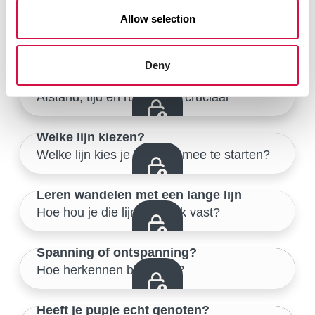
Allow selection
Stap 3: begrenzen
Behoeden voor gevaar en leiding nemen
Samen de buitenwereld verkennen
33/46
Deny
Stap 4: prikkels toevoegen
Afstand, tijd en ruimte zijn cruciaal
Samen de buitenwereld verkennen
34/46
Welke lijn kiezen?
Welke lijn kies je best om mee te starten?
Samen de buitenwereld verkennen
35/46
Leren wandelen met een lange lijn
Hoe hou je die lijn eigenlijk vast?
Samen de buitenwereld verkennen
36/46
Spanning of ontspanning?
Hoe herkennen bij je pup?
Samen de buitenwereld verkennen
37/46
Heeft je pupje echt genoten?