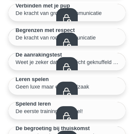
Verbinden met je pup
De kracht van groene communicatie
Veilige start thuis
11/46
Begrenzen met respect
De kracht van rode communicatie
Veilige start thuis
12/46
De aanrakingstest
Veilige start thuis
Weet je zeker dat je pup écht geknuffeld wil worden?
13/46
Leren spelen
Geen luxe maar een noodzaak
Veilige start thuis
14/46
Spelend leren
De eerste training, een spel!
Veilige start thuis
15/46
De begroeting bij thuiskomst