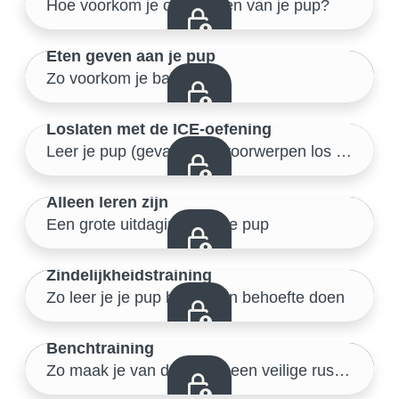
Hoe voorkom je opspringen van je pup?
Veilige start thuis
16/46
Eten geven aan je pup
Zo voorkom je baknijd
Veilige start thuis
17/46
Loslaten met de ICE-oefening
Veilige start thuis
Leer je pup (gevaarlijke) voorwerpen los te laten
18/46
Alleen leren zijn
Een grote uitdaging voor je pup
Veilige start thuis
19/46
Zindelijkheidstraining
Zo leer je je pup buiten zijn behoefte doen
Veilige start thuis
20/46
Benchtraining
Veilige start thuis
Zo maak je van de bench een veilige rustplek
21/46