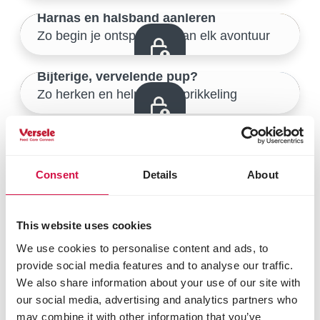
Harnas en halsband aanleren
Zo begin je ontspannen aan elk avontuur
Veilige start thuis
22/46
Bijterige, vervelende pup?
Zo herken en help je overprikkeling
Veilige start thuis
23/46
Verzorgingstechnieken
Veilige start thuis
Samen leren borstelen, nagels knippen en meer
24/46
Consent
Details
About
Wachten en delen
De sleutel tot zelfbeheersing bij je pup
Veilige start thuis
This website uses cookies
25/46
We use cookies to personalise content and ads, to
Checklist
provide social media features and to analyse our traffic.
Veilige start thuis
Zijn jullie klaar om samen de wijde wereld te verkennen?
We also share information about your use of our site with
26/46
our social media, advertising and analytics partners who
Leren omgaan met prikkels
may combine it with other information that you’ve