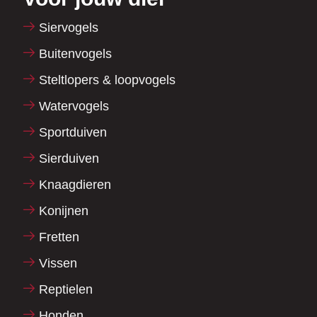
Siervogels
Buitenvogels
Steltlopers & loopvogels
Watervogels
Sportduiven
Sierduiven
Knaagdieren
Konijnen
Fretten
Vissen
Reptielen
Honden