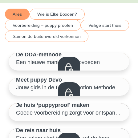
Alles
Wie is Elke Boxoen?
Voorbereiding – puppy proofen
Veilige start thuis
Samen de buitenwereld verkennen
1/46
De DDA-methode
Een nieuwe manier van opvoeden
Wie is Elke Boxoen?
2/46
Meet puppy Devo
Jouw gids in de Dogz Devotion Methode
Wie is Elke Boxoen?
3/46
Je huis ‘puppyproof’ maken
Voorbereiding – puppy proofen
Goede voorbereiding zorgt voor ontspannen start
4/46
De reis naar huis
Een kalme start in de auto zet de toon
Voorbereiding – puppy proofen