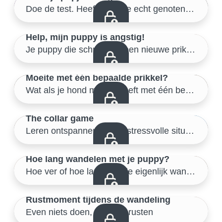
Samen de buitenwereld verkennen
Doe de test. Heeft je pupje echt genoten van de wandeling?
38/46
Help, mijn puppy is angstig!
Samen de buitenwereld verkennen
Je puppy die schrikt van een nieuwe prikkel?
39/46
Moeite met één bepaalde prikkel?
Samen de buitenwereld verkennen
Wat als je hond moeite heeft met één bepaalde prikkel?
40/46
The collar game
Samen de buitenwereld verkennen
Leren ontspannen in een stressvolle situatie
41/46
Hoe lang wandelen met je puppy?
Samen de buitenwereld verkennen
Hoe ver of hoe lang mag je eigenlijk wandelen met een jonge pup?
42/46
Rustmoment tijdens de wandeling
Even niets doen, gewoon rusten
Samen de buitenwereld verkennen