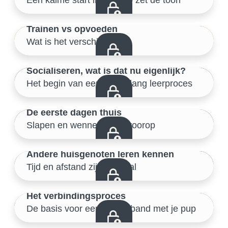
5/46
Trainen vs opvoeden
Wat is het verschil?
Voorbereiding – puppy proofen
6/46
Socialiseren, wat is dat nu eigenlijk?
Het begin van een levenslang leerproces
Voorbereiding – puppy proofen
7/46
De eerste dagen thuis
Slapen en wennen staat voorop
Veilige start thuis
8/46
Andere huisgenoten leren kennen
Tijd en afstand zijn cruciaal
Veilige start thuis
9/46
Het verbindingsproces
De basis voor een sterke band met je pup
Veilige start thuis
10/46