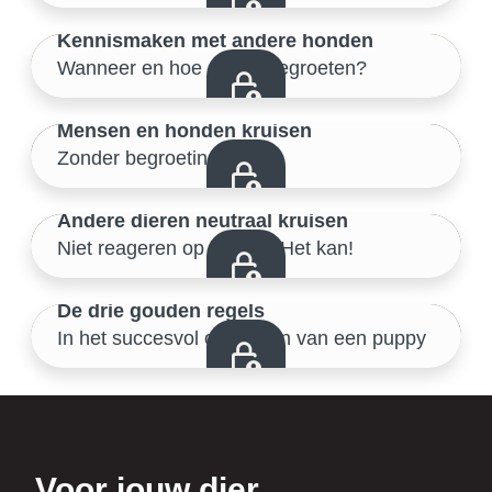
43/46
Kennismaken met andere honden
Wanneer en hoe elkaar begroeten?
Samen de buitenwereld verkennen
44/46
Mensen en honden kruisen
Zonder begroeting
Samen de buitenwereld verkennen
45/46
Andere dieren neutraal kruisen
Niet reageren op katten? Het kan!
Samen de buitenwereld verkennen
46/46
De drie gouden regels
In het succesvol opvoeden van een puppy
Samen de buitenwereld verkennen
Voor jouw dier