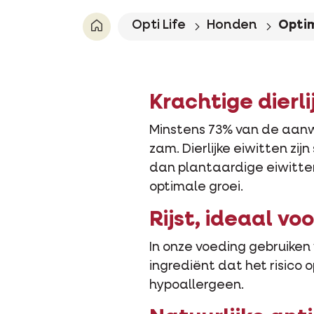
Opti Life
Honden
Opti
Krachtige dierli
Minstens 73% van de aanwez
zam. Dierlijke eiwitten zi
dan plantaardige eiwitte
optimale groei.
Rijst, ideaal vo
In onze voeding gebruiken
ingrediënt dat het risico 
hypoallergeen.