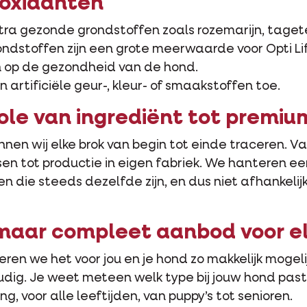
ioxidanten
ra gezonde grondstoffen zoals rozemarijn, tagetes 
ondstoffen zijn een grote meerwaarde voor Opti 
n op de gezondheid van de hond.
artificiële geur-, kleur- of smaakstoffen toe.
role van ingrediënt tot prem
unnen wij elke brok van begin tot einde traceren. V
tsen tot productie in eigen fabriek. We hanteren e
 die steeds dezelfde zijn, en dus niet afhankelij
maar compleet aanbod voor el
beren we het voor jou en je hond zo makkelijk moge
ig. Je weet meteen welk type bij jouw hond past 
 voor alle leeftijden, van puppy’s tot senioren.