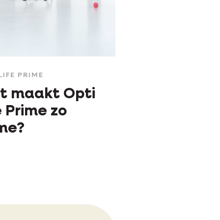
LIFE PRIME
t maakt Opti
e Prime zo
ime?