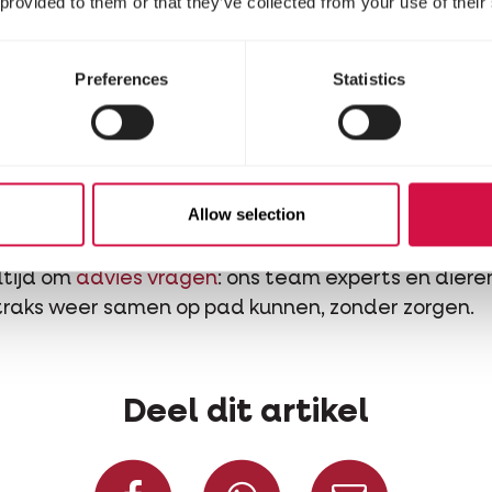
 provided to them or that they’ve collected from your use of their
Preferences
Statistics
Allow selection
graag voor je!
ltijd om
advies vragen
: ons team experts en diere
traks weer samen op pad kunnen, zonder zorgen.
Deel dit artikel
Deel op Facebook
Deel via Wh
Deel v