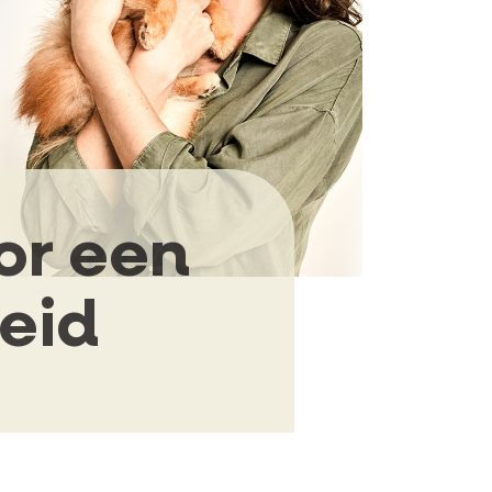
or een
eid