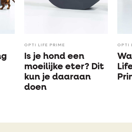
OPTI LIFE PRIME
OPTI 
ng
Is je hond een
Wa
moeilijke eter? Dit
Lif
kun je daaraan
Pr
doen