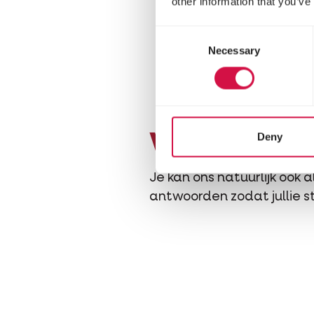
other information that you’ve
Consent
Necessary
Selection
Deny
We zijn er 
Je kan ons natuurlijk ook a
antwoorden zodat jullie s