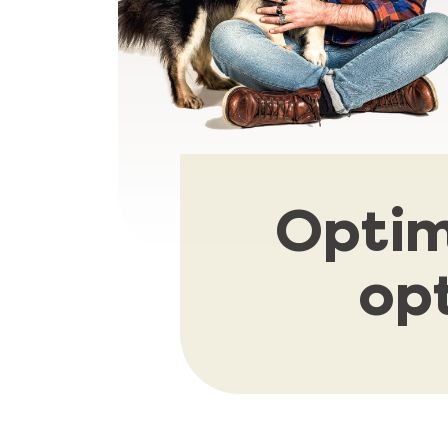
Optim
op