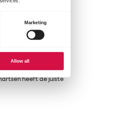
 services.
Marketing
Allow all
nartsen heeft de juiste
atsApp
ia mail