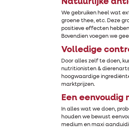
Natuurlijke ant
We gebruiken heel wat ext
groene thee, etc. Deze gr
positieve effecten hebbe
Bovendien voegen we geen 
Volledige cont
Door alles zelf te doen, k
nutritionisten & dierenar
hoogwaardige ingrediënten
marktprijzen.
Een eenvoudig 
In alles wat we doen, pro
houden we bewust eenvoud
medium en maxi aanduiding,