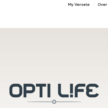
My Versele
Over