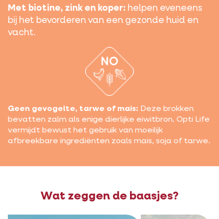
Met biotine, zink en koper:
helpen eveneens
bij het bevorderen van een gezonde huid en
vacht.
Geen gevogelte, tarwe of mais:
Deze brokken
bevatten zalm als enige dierlijke eiwitbron. Opti Life
vermijdt bewust het gebruik van moeilijk
afbreekbare ingrediënten zoals mais, soja of tarwe.
Wat zeggen de baasjes?