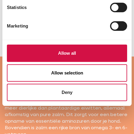
Statistics
Marketing
Geen gevogelte, tarwe of
mais
Allow all
Allow selection
Deny
Pure zalm en zalmolie
: Opti Life Skin Care bevat
meer dierlijke dan plantaardige eiwitten, allemaal
afkomstig van pure zalm. Dit zorgt voor een betere
opname van essentiële aminozuren door je hond.
Bovendien is zalm een rijke bron van omega 3- en 6-