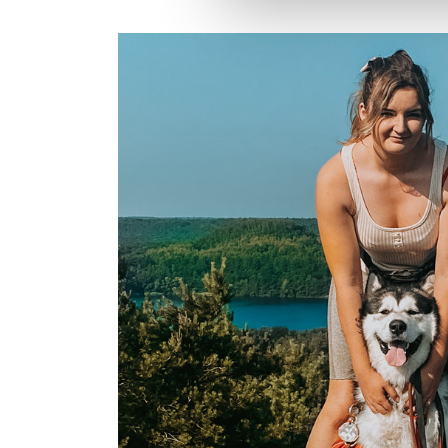
Koda & At
“Na lang sukkele
we eindelijk op 
Prime! Bovendie
enorme eetlust e
uur te huilen voo