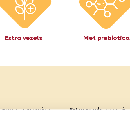
Extra vezels
Met prebiotica
% van de aanwezige
Extra vezels
: zoals bi
erlijke eiwitten zijn
darmtransit te verbete
plantaardige eiwitten