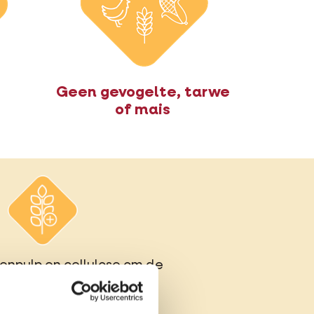
Geen gevogelte, tarwe
of mais
etenpulp en cellulose om de
ren.