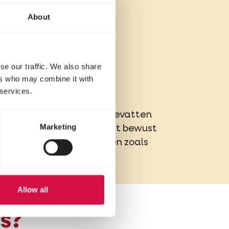
About
se our traffic. We also share
ers who may combine it with
 services.
e of mais:
deze brokken bevatten
Marketing
eiwitbron. Opti Life vermijdt bewust
jk afbreekbare ingrediënten zoals
Allow all
s?