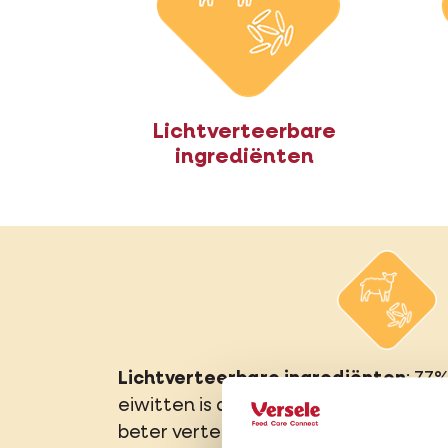
Lichtverteerbare
ingrediënten
Lichtverteerbare ingrediënten
: 77
eiwitten is afkomstig van puur lam. Di
beter verteerbaar voor honden dan 