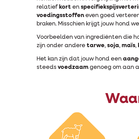
relatief
kort
en
specifiek
spijsverter
voedingsstoffen
even goed verteren.
braken. Misschien krijgt jouw hond we
Voorbeelden van ingrediënten die 
zijn onder andere
tarwe
,
soja
,
maïs
,
Het kan zijn dat jouw hond een
aang
steeds
voedzaam
genoeg om aan al 
Waar