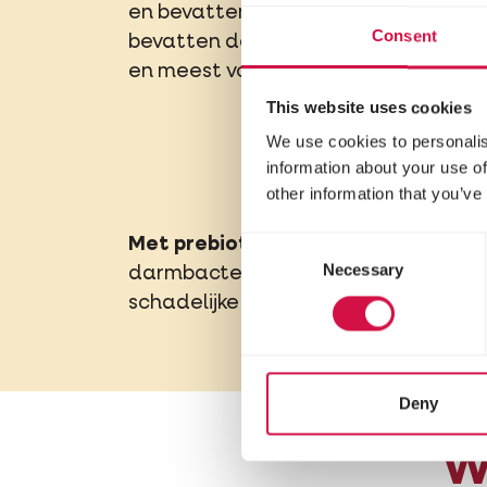
en bevatten veel essentiële aminoz
Consent
bevatten de brokken ook rijst, een v
en meest voedzame graansoorten v
This website uses cookies
We use cookies to personalis
information about your use of
other information that you’ve
Consent
Met prebiotica:
FOS (een voedingsbr
Necessary
Selection
darmbacteriën) en MOS (helpt bij he
schadelijke bacteriën) om de darmf
Deny
W