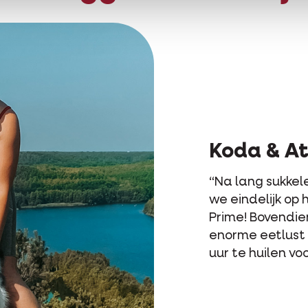
hina
n met Koda’s stoelgang zijn
het goeie pad met Opti Life
n heeft Koda weer een
n staat hij nu stipt om 17
r eten! (lacht)”