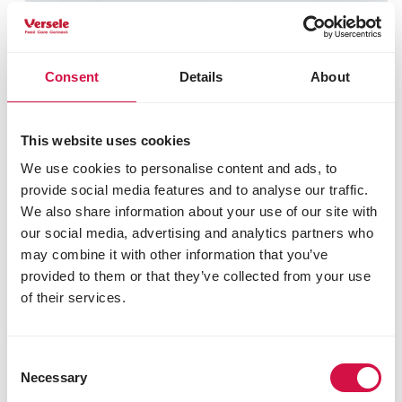
Meer dan alleen voeding:
ondersteund door experts
Consent
Details
About
Bij Opti Life gaan we verder dan
alleen voeding. Onze recepten zijn
This website uses cookies
ontwikkeld door dierenartsen en
We use cookies to personalise content and ads, to
worden ondersteund door experts.
provide social media features and to analyse our traffic.
Zij hebben de kennis en ervaring om
We also share information about your use of our site with
voeding te creëren die perfect is
our social media, advertising and analytics partners who
afgestemd op de natuurlijke
may combine it with other information that you’ve
behoeften van jouw hond of kat.
provided to them or that they’ve collected from your use
Bovendien werken we erg nauw
of their services.
samen met hondentrainers, fokkers
en andere experts om ervoor te
zorgen dat jij altijd toegang hebt tot
Consent
de meest recente en betrouwbare
Necessary
Selection
informatie over de verzorging van