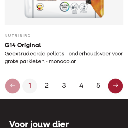
NUTRIBIRD
G14 Original
Geëxtrudeerde pellets - onderhoudsvoer voor
grote parkieten - monocolor
1
2
3
4
5
Voor jouw dier