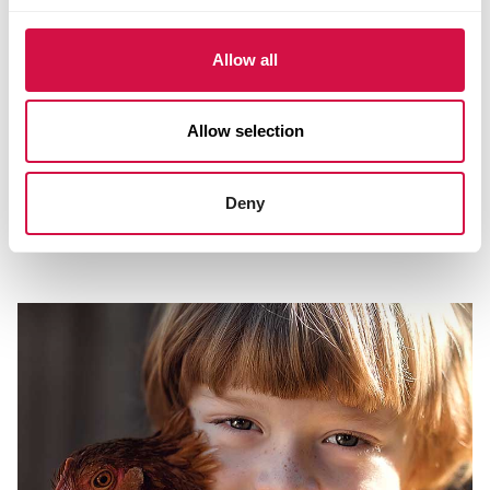
Allow all
Allow selection
KUIKENTJES
Deny
Kuikentjes houden: leuk, schattig en
vooral ook nuttig