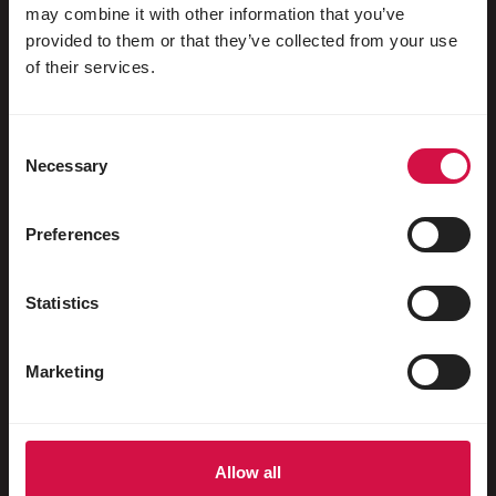
may combine it with other information that you’ve
Siervogels
provided to them or that they’ve collected from your use
of their services.
Buitenvogels
Steltlopers & loopvogels
Consent
Watervogels
Necessary
Selection
Sportduiven
Preferences
Sierduiven
Knaagdieren
Statistics
Konijnen
Fretten
Marketing
Vissen
Reptielen
Allow all