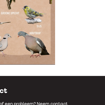
ct
 of een probleem? Neem contact