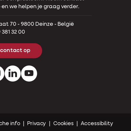
 en we helpen je graag verder.
aat 70 - 9800 Deinze - België
 381 32 00
contact op
ok
Instagram
LinkedIn
Youtube
che info
Privacy
Cookies
Accessibility