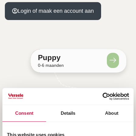
Login of maak een account aan
Puppy
46 lessen
0-6 maanden
Puppy
Puber
6 maanden - 1/2 jaar
Consent
Details
About
Volwassen
1/2 jaar en ouder
This website uses cookies