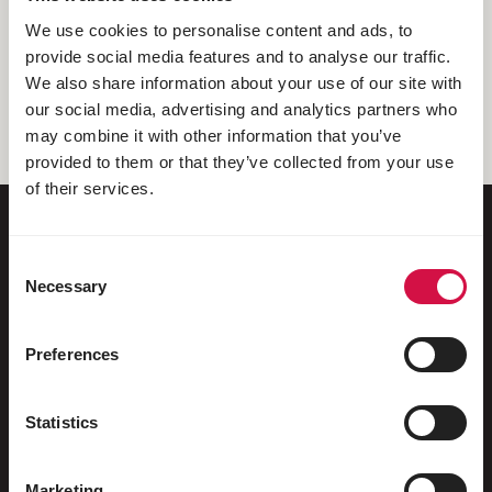
We use cookies to personalise content and ads, to
provide social media features and to analyse our traffic.
Senior
We also share information about your use of our site with
vanaf ca. 7/9 jaar
our social media, advertising and analytics partners who
may combine it with other information that you’ve
provided to them or that they’ve collected from your use
of their services.
Consent
Voor jouw dier
Necessary
Selection
Siervogels
Preferences
Buitenvogels
Steltlopers & loopvogels
Statistics
Watervogels
Sportduiven
Marketing