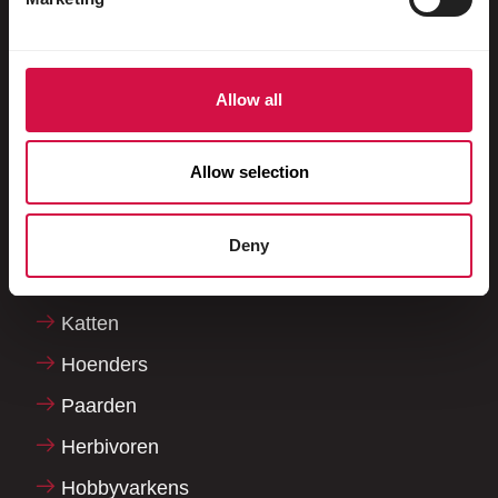
Sierduiven
Knaagdieren
Allow all
Konijnen
Fretten
Allow selection
Vissen
Reptielen
Deny
Honden
Katten
Hoenders
Paarden
Herbivoren
Hobbyvarkens