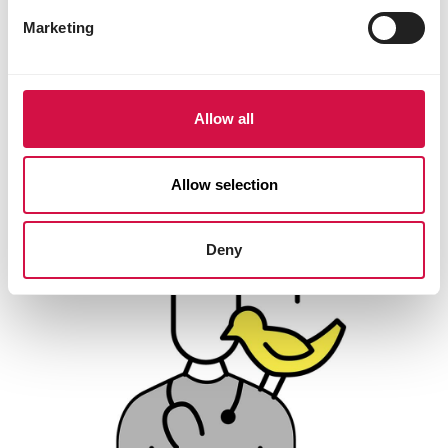
Marketing
Contiene tutti i
nutrienti essenziali
Allow all
per una dieta
completa ed
equilibrata
Allow selection
Deny