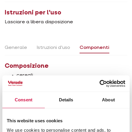
Istruzioni per l'uso
Lasciare a libera disposizione
Generale
Istruzioni d'uso
Componenti
Composizione
cereali
oli e grassi
semi
sostanze minerali
Consent
Details
About
Contenuti Analitici
proteina 9,5%
This website uses cookies
tenore in materia grassa 24,0%
ceneri grezze 3,5%
We use cookies to personalise content and ads, to