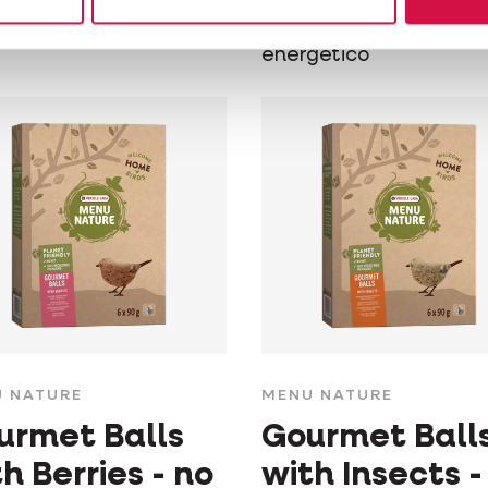
ioni
selvatici ad alto cont
energetico
 NATURE
MENU NATURE
urmet Balls
Gourmet Ball
h Berries - no
with Insects -