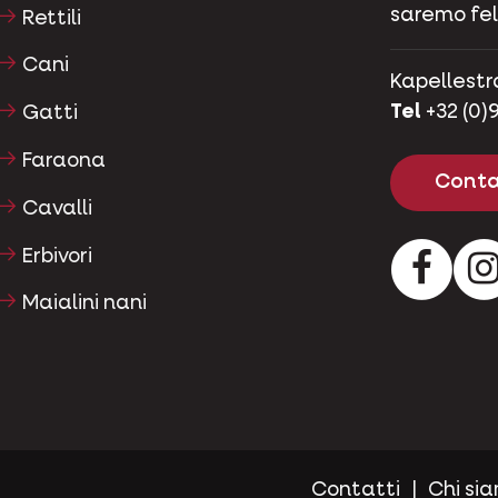
saremo feli
Rettili
Cani
Kapellestr
Tel
+32 (0)9
Gatti
Faraona
Conta
Cavalli
Erbivori
Facebo
Maialini nani
Contatti
Chi si