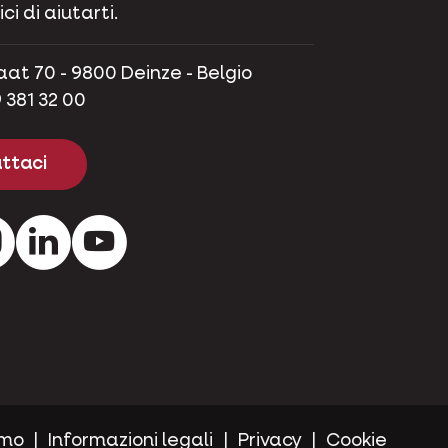
ci di aiutarti.
aat 70 - 9800 Deinze - Belgio
 381 32 00
ttaci
ok
Instagram
LinkedIn
Youtube
amo
Informazioni legali
Privacy
Cookie