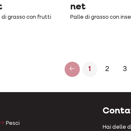
t
net
 di grasso con frutti
Palle di grasso con inse
1
2
3
Conta
Pesci
Hai delle 