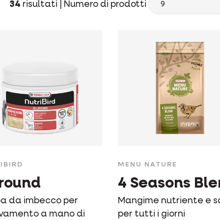
34
risultati |
Numero di prodotti
IBIRD
MENU NATURE
lround
4 Seasons Bl
a da imbecco per
Mangime nutriente e 
levamento a mano di
per tutti i giorni