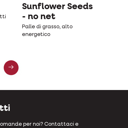
Sunflower Seeds
- no net
tti
Palle di grasso, alto
energetico
tti
domande per noi? Contattaci e