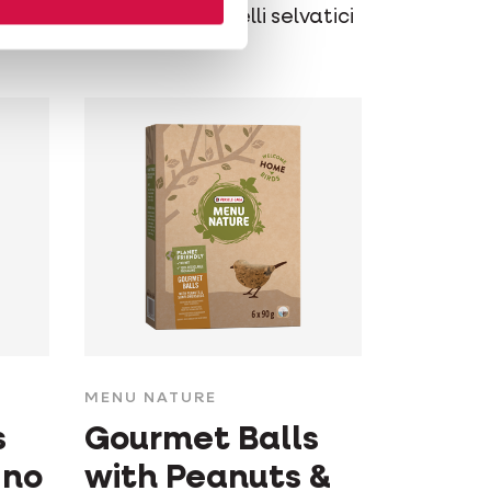
energie per uccelli selvatici
enuto
MENU NATURE
s
Gourmet Balls
 no
with Peanuts &