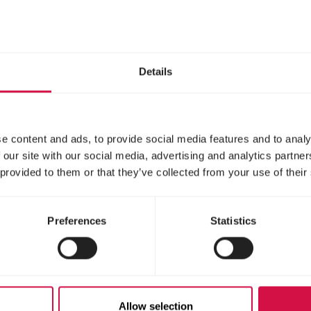
le notti più fredde
Details
e content and ads, to provide social media features and to analy
 our site with our social media, advertising and analytics partn
 provided to them or that they’ve collected from your use of their
Preferences
Statistics
 NATURE
MENU NATURE
lround Mix
Sunflower
Energy Mix
ime copleto per
li selvatici per tutte le
Allow selection
Mangime per uccelli