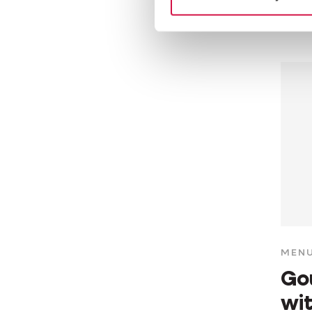
stag
MENU
Go
wit