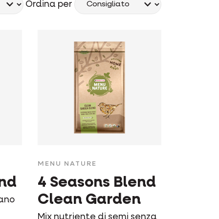
Ordina per
MENU NATURE
end
4 Seasons Blend
Clean Garden
sano
Mix nutriente di semi senza