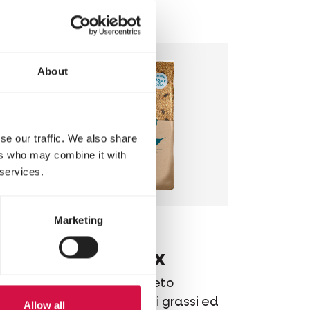
riproduttori
About
se our traffic. We also share
ers who may combine it with
 services.
Marketing
MENU NATURE
Winter Mix
Mangime completo
invernale ricco di grassi ed
Allow all