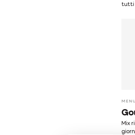
tutti 
MENU
Go
Mix r
giorn