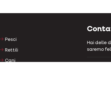
Conta
Pesci
Hai delle 
saremo feli
Rettili
Cani
Kapellestr
Tel
+32 (0)9
Gatti
Faraona
Conta
Cavalli
Erbivori
Facebo