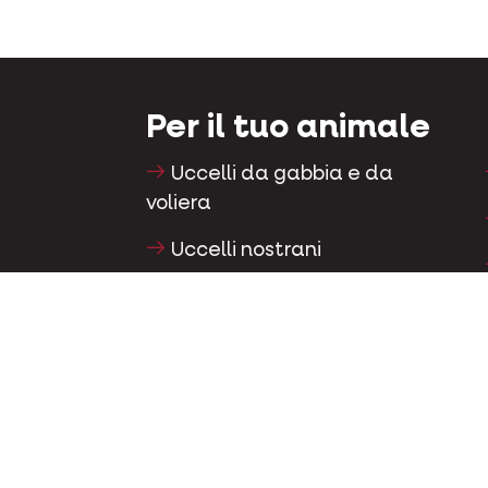
Per il tuo animale
Uccelli da gabbia e da
voliera
Uccelli nostrani
Trampolieri & struzzi
Uccelli acquatici
Colombi viaggiatori
Colombi da esposizione
Roditori