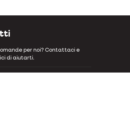
tti
domande per noi? Contattaci e
ci di aiutarti.
aat 70 - 9800 Deinze - Belgio
 381 32 00
ttaci
ok
Instagram
LinkedIn
Youtube