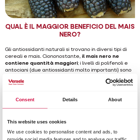
QUAL È IL MAGGIOR BENEFICIO DEL MAIS
NERO?
Gli antiossidanti naturali si trovano in diversi tipi di
cereali e mais. Ciononostante,
il mais nero ne
contiene quantità maggiori
; i livelli di polifenoli e
antociani (due antiossidanti molto importanti) sono
decine di volte superiori
. Di conseguenza, i muscoli
risultano più protetti, e le cellule muscolari meno
danneggiate; i colombi hanno una maggiore
resistenza, che gli consente di volare più a lungo.
Consent
Details
About
QUALI SONO GLI ALTRI BENEFICI DEL
This website uses cookies
MAIS NERO PER LA SALUTE DEI
COLOMBI?
We use cookies to personalise content and ads, to
provide social media features and to analyse our traffic.