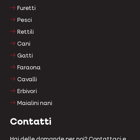
Furetti
Pesci
Rettili
Cani
Gatti
Faraona
Cavalli
Erbivori
Maialini nani
Contatti
Hai delle domande per noi? Contattaci e