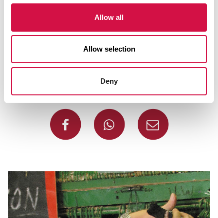
Supporta un miglior funzionamento muscolare
Riduce i danni alle cellule muscolari
Allow all
Migliora la resistenza e consente una ripresa
più rapida dopo uno sforzo
Supporta il sistema immunitario e riduce il
Allow selection
rischio di malattie
Deny
Condividi prodotto
Condividi su Face
Condividi s
Condiv