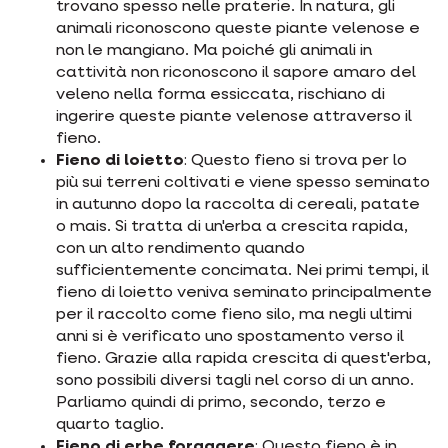
trovano spesso nelle praterie. In natura, gli
animali riconoscono queste piante velenose e
non le mangiano. Ma poiché gli animali in
cattività non riconoscono il sapore amaro del
veleno nella forma essiccata, rischiano di
ingerire queste piante velenose attraverso il
fieno.
Fieno di loietto
: Questo fieno si trova per lo
più sui terreni coltivati e viene spesso seminato
in autunno dopo la raccolta di cereali, patate
o mais. Si tratta di un'erba a crescita rapida,
con un alto rendimento quando
sufficientemente concimata. Nei primi tempi, il
fieno di loietto veniva seminato principalmente
per il raccolto come fieno silo, ma negli ultimi
anni si è verificato uno spostamento verso il
fieno. Grazie alla rapida crescita di quest'erba,
sono possibili diversi tagli nel corso di un anno.
Parliamo quindi di primo, secondo, terzo e
quarto taglio.
Fieno di erbe foraggere
: Questo fieno è in