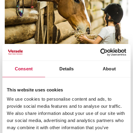
IL MOMENTO DELLA FALCIATURA
Consent
Details
About
L’erba falciata in primavera (quella falciata tra la
fine di aprile e la metà di maggio viene chiamata
This website uses cookies
primo taglio) solitamente produrrà il fieno migliore
We use cookies to personalise content and ads, to
per quanto riguarda il valore nutrizionale. Più l’erba è
provide social media features and to analyse our traffic.
vecchia, più sarà composta da steli, dunque il valore
nutrizionale sarà sempre più basso.
We also share information about your use of our site with
our social media, advertising and analytics partners who
Le
condizioni atmosferiche
durante la falciatura e
may combine it with other information that you’ve
l’asciugatura hanno un ruolo fondamentale nella