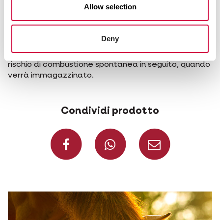
consigliabile girare il fieno almeno una volta al
Allow selection
giorno. La pioggia di solito ha un impatto negativo
sul fieno, ma a seconda di diversi fattori. Non
pressare il fieno che non è abbastanza asciutto! Il
Deny
fieno bagnato potrebbe ammuffire, e sarebbe
molto pericoloso per gli animali. Inoltre, ci sarà un
rischio di combustione spontanea in seguito, quando
verrà immagazzinato.
Condividi prodotto
Condividi su Face
Condividi s
Condiv