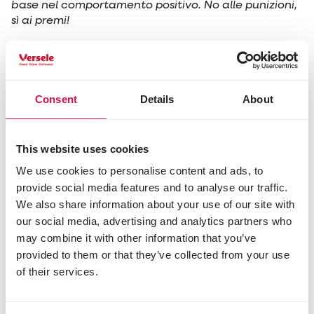
base nel comportamento positivo. No alle punizioni,
sì ai premi!
Scegli una scuola in cui i
Consent
Details
About
cuccioli possano giocare
insieme, ma sempre
supervisionati. Così il tuo cane
This website uses cookies
avrà modo di imparare i
We use cookies to personalise content and ads, to
provide social media features and to analyse our traffic.
comportamenti sociali!
We also share information about your use of our site with
our social media, advertising and analytics partners who
may combine it with other information that you’ve
provided to them or that they’ve collected from your use
of their services.