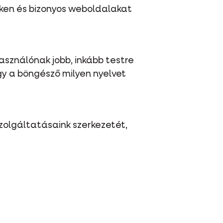
ken és bizonyos weboldalakat
asználónak jobb, inkább testre
y a böngésző milyen nyelvet
szolgáltatásaink szerkezetét,
 média billentyűket és video