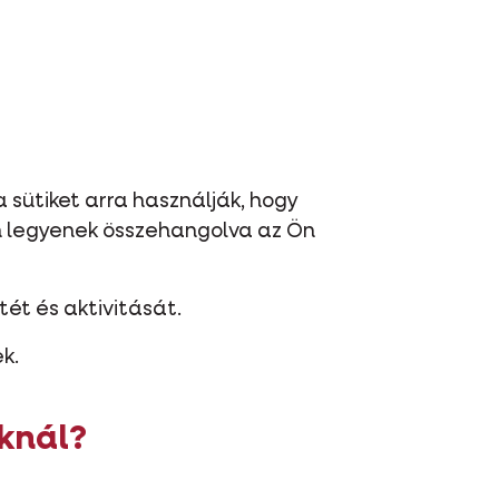
 sütiket arra használják, hogy
n legyenek összehangolva az Ön
tét és aktivitását.
k.
nknál?