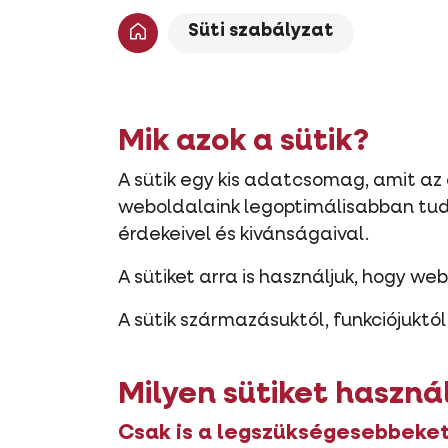
Süti szabályzat
Mik azok a sütik?
A sütik egy kis adatcsomag, amit az 
weboldalaink legoptimálisabban tud
érdekeivel és kivánságaival.
A sütiket arra is használjuk, hogy w
A sütik származásuktól, funkciójuktó
Milyen sütiket haszná
Csak is a legszükségesebbeke