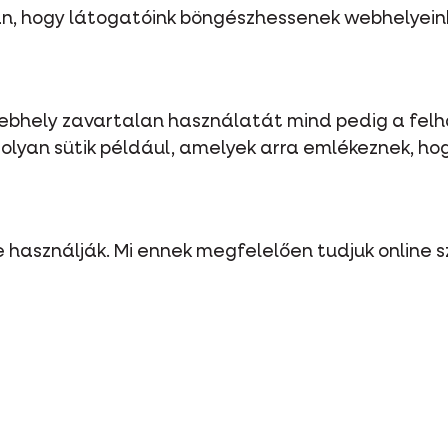
ban, hogy látogatóink böngészhessenek webhelyein
 webhely zavartalan használatát mind pedig a felh
lyan sütik például, amelyek arra emlékeznek, hog
sre használják. Mi ennek megfelelően tudjuk online 
 és használhatóságát megkönnyíteni.
 is tartalmaznak elemeket, mint például szociális
 a sütik fent?