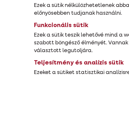
Ezek a sütik nélkülözhetetlenek ab
előnyösebben tudjanak használni.
Funkcionális sütik
Ezek a sütik teszik lehetővé mind a
szabott böngésző élményét. Vannak o
választott legutoljára.
Teljesítmény és analízis sütik
Ezeket a sütiket statisztikai analízi
navigációját és tartalmát javítani
Harmadik fél általi sütik
A mi webhlyeink más, harmadik féltől
szolgáltatást.
Mennyi ideig maradnak