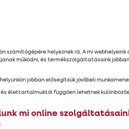
ön számítógépére helyeznek rá. A mi webhelyeink a
janak működni, és termékszolgáltatásaink jobba
ebhelyünkön jobban elősegítsük jövőbeli munkamene
l és élettartalmuktól függően lehetnek különbözőe
lunk mi online szolgáltatásai
t