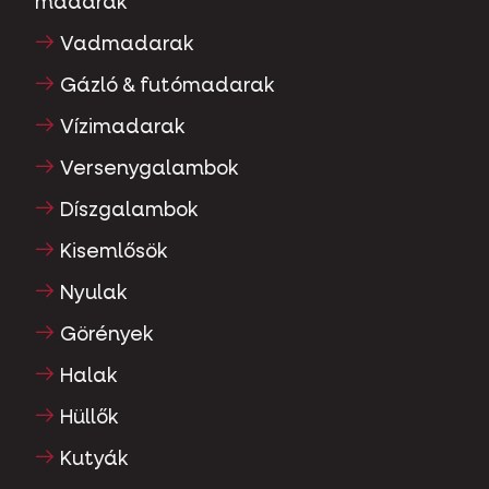
madarak
Vadmadarak
Gázló & futómadarak
Vízimadarak
Versenygalambok
Díszgalambok
Kisemlősök
Nyulak
Görények
Halak
Hüllők
Kutyák