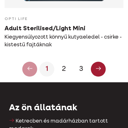
OPTI LIFE
Adult Sterilised/Light Mini
Kiegyensúlyozott könnyű kutyaeledel - csirke -
kistestű fajtáknak
1
2
3
Az ön állatának
Ketrecben és madárházban tartott