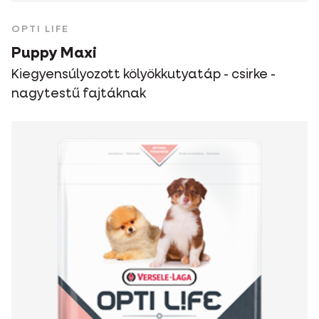
OPTI LIFE
Puppy Maxi
Kiegyensúlyozott kölyökkutyatáp - csirke -
nagytestű fajtáknak