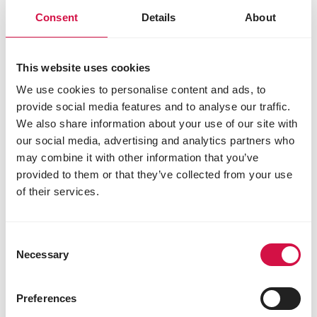
Consent
Details
About
This website uses cookies
We use cookies to personalise content and ads, to
provide social media features and to analyse our traffic.
We also share information about your use of our site with
our social media, advertising and analytics partners who
may combine it with other information that you’ve
provided to them or that they’ve collected from your use
of their services.
OPTI LIFE
Adult Mini
Kiegyensúlyozott kutyaeledel - csirke -
Consent
Necessary
Selection
kistestű fajtáknak
Preferences