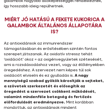
galambok nagyobb állóképességgel rendelkeznek,
így hosszabb ideig repülhetnek.
MIÉRT JÓ HATÁSÚ A FEKETE KUKORICA A
GALAMBOK ÁLTALÁNOS ÁLLAPOTÁRA
IS?
Az antioxidánsok az immunrendszer
támogatásában és erősítésében szintén fontos
szerepet játszanak. Az oxidatív stressz tehát
‘oxidációt’ okoz = az oxigénvegyületek szétesését,
ami a rozsdásodáshoz vezet, vagy az élőlényekben
öregedéshez. A szervezet nem képes túl sok
oxidációt elviselni és ez gyulladás is.
A nagy
mennyiségű szabad gyökök károsítják a sejteket,
a szövetek szerkezetét és elősegítik az
öregedést a szervezet csökkent működését,
valamint mindenféle betegség és fertőzés
előfordulását eredményezve.
Mint korábban
mondottuk, az antioxidánsok mindent