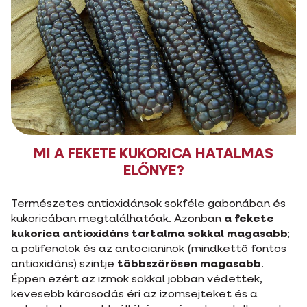
MI A FEKETE KUKORICA HATALMAS
ELŐNYE?
Természetes antioxidánsok sokféle gabonában és
kukoricában megtalálhatóak. Azonban
a fekete
kukorica antioxidáns tartalma sokkal magasabb
;
a polifenolok és az antocianinok (mindkettő fontos
antioxidáns) szintje
többszörösen magasabb
.
Éppen ezért az izmok sokkal jobban védettek,
kevesebb károsodás éri az izomsejteket és a