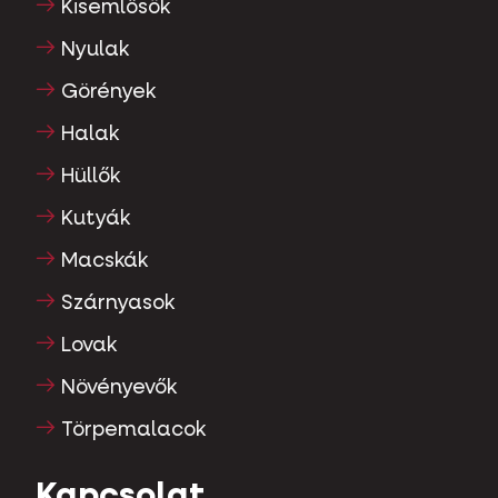
Kisemlősök
Nyulak
Görények
Halak
Hüllők
Kutyák
Macskák
Szárnyasok
Lovak
Növényevők
Törpemalacok
Kapcsolat