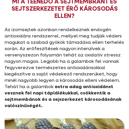
MI A TEENEDŐ A SEJTMEMBRÁNT ÉS
SEJTSZERKEZETET ÉRŐ KÁROSODÁS
ELLEN?
Az izomsejtek azonban rendelkeznek endogén
antioxidáns rendszerrel, mellyel meg tudják védeni
magukat a szabad gyökök támadása ellen terhelés
során. Az erőfeszítések nagyon intenzívek a
versenyszezon folyamán tehát az oxidatív stressz
nagyon magas. Legjobb ha a galambok fel vannak
fegyverezve természetes antioxidánsokkal
kiegészítve a saját védekező rendszerüket, hogy
minél nagyobb legyen a károsodás elleni védelem.
Tehát ha a galambok
extra adag antioxidánst
vesznek fel napi táplálékukkal, csökkentik a
sejtmembánok és a sejszerkezet károsodásának
valószínűségét.