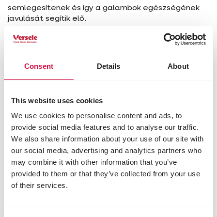
semlegesítenek és így a galambok egészségének
javulását segítik elő.
KÖVETKEZTETÉS - A FEKETE KUKORICA
VALAMI JÓ ÉS TERMÉSZETES:
Consent
Details
About
Támogatják az izmok jobb működését
Csökkentik az izomsejtek károsodását
This website uses cookies
Javítja az állóképességet és lehetővé teszi a
gyors regenerálódást nagy megterhelés után
We use cookies to personalise content and ads, to
Növeli az immunitást és csökkenti a
provide social media features and to analyse our traffic.
betegségek kialakulásának kockázatát
We also share information about your use of our site with
our social media, advertising and analytics partners who
TAKARMÁNYKEVERÉKEK FEKETE
may combine it with other information that you’ve
KUKORICÁVAL
provided to them or that they’ve collected from your use
of their services.
Plus I.C.+ Black Label Start
Plus I.C.+ Black Label Junior