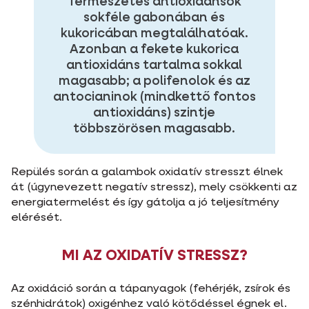
Természetes antioxidánsok
sokféle gabonában és
kukoricában megtalálhatóak.
Azonban a fekete kukorica
antioxidáns tartalma sokkal
magasabb; a polifenolok és az
antocianinok (mindkettő fontos
antioxidáns) szintje
többszörösen magasabb.
Repülés során a galambok oxidatív stresszt élnek
át (úgynevezett negatív stressz), mely csökkenti az
energiatermelést és így gátolja a jó teljesítmény
elérését.
MI AZ OXIDATÍV STRESSZ?
Az oxidáció során a tápanyagok (fehérjék, zsírok és
szénhidrátok) oxigénhez való kötődéssel égnek el.