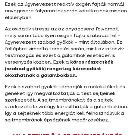
Ezek az úgynevezett reaktív oxigén fajták normál
anyagcsere folyamatok során keletkeznek minden
élőlényben.
Az oxidatív stressz az az anyagcsere folyamat,
mely során több ilyen oxigén fajta szabadul fel -
úgynevezett szabad gyökök – mint általában. Ez
felléphet kimerítő terhelés során, mint az intenzív
testmozgás és ezért a galambok esetében is
versenyzés közben. Ezek a
káros részecskék
(szabad gyökök) rengeteg károsodást
okozhatnak a galambokban.
Ezek a szabad gyökök támadják a molekulákat és
géneket így megváltoztatják a test sejtjeinek
szerkezetét. A sejtmembránokat és a sejtek
szerkezetét szintúgy károsíthatják a galambokban.
Így a sejteknek több energiát kell felhasználniuk a
sejtmembránok épségének megőrzéséhez.