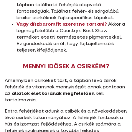
tápban található fehérjék alapvető
fontosságúak. Találhat fehér- és sárgalábú
broiler csirkéknek fajtaspecifikus tápokat.
Vagy díszbaromfit szeretne tartani?
Akkor a
legmegfelelőbb a Country’s Best Show
terméket etetni természetes pigmentekkel.
Ez gondoskodik arról, hogy fajtajellemzőik
teljesen kifejlődjenek.
MENNYI IDŐSEK A CSIRKÉIM?
Amennyiben csirkéket tart, a tápban lévő zsírok,
fehérjék és vitaminok mennyiségét annak pontosan
az
állatok életkorának megfelelően
kell
tartalmaznia.
Extra fehérjéket adunk a csibék és a növekedésben
lévő csirkék takarmányához. A fehérjék fontosak a
hús és izomzat fejlődéséhez. A csirkék számára a
fehérjék szükségesek a további fejlődés