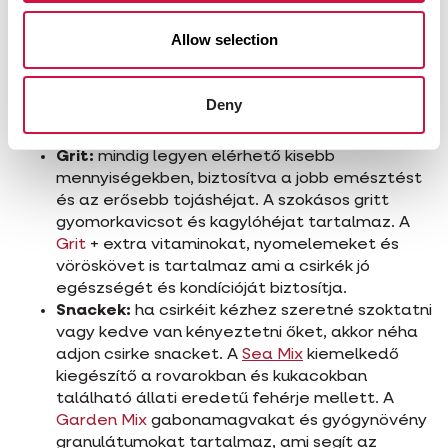
VALAMI MÁSSAL IS ETETHETEM A
CSIRKÉKET?
Allow selection
Mindig megvendégelheti csirkéit valami mással,
addig amíg folyamatosan csirketápot is etet.
Deny
Szükség van a benne található tápanyagokra.
Grit:
mindig legyen elérhető kisebb
mennyiségekben, biztosítva a jobb emésztést
és az erősebb tojáshéjat. A szokásos gritt
gyomorkavicsot és kagylóhéjat tartalmaz. A
Grit
+ extra vitaminokat, nyomelemeket és
vöröskövet is tartalmaz ami a csirkék jó
egészségét és kondícióját biztosítja.
Snackek:
ha csirkéit kézhez szeretné szoktatni
vagy kedve van kényeztetni őket, akkor néha
adjon csirke snacket. A
Sea Mix
kiemelkedő
kiegészítő a rovarokban és kukacokban
található állati eredetű fehérje mellett. A
Garden Mix
gabonamagvakat és gyógynövény
granulátumokat tartalmaz, ami segít az