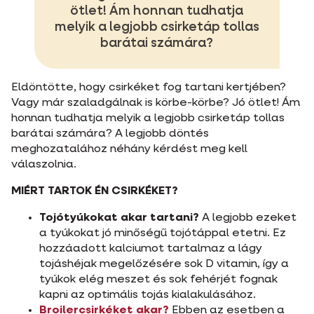
ötlet! Ám honnan tudhatja
melyik a legjobb csirketáp tollas
barátai számára?
Eldöntötte, hogy csirkéket fog tartani kertjében?
Vagy már szaladgálnak is körbe-körbe? Jó ötlet! Ám
honnan tudhatja melyik a legjobb csirketáp tollas
barátai számára? A legjobb döntés
meghozatalához néhány kérdést meg kell
válaszolnia.
MIÉRT TARTOK ÉN CSIRKÉKET?
Tojótyúkokat akar tartani?
A legjobb ezeket
a tyúkokat jó minőségű tojótáppal etetni. Ez
hozzáadott kalciumot tartalmaz a lágy
tojáshéjak megelőzésére sok D vitamin, így a
tyúkok elég meszet és sok fehérjét fognak
kapni az optimális tojás kialakulásához.
Broilercsirkéket akar?
Ebben az esetben a