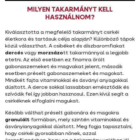
MILYEN TAKARMÁNYT KELL
HASZNÁLNOM?
Kiválasztotta a megfelelő takarmányt csirkéi
életkora és tartásuk célja alapján? Különböző tápok
közül választhat. A csibéket és díszbaromfiakat
dercés
vagy
morzsázo
tt takarmánnyal a legjobb
etetni. Az első esetben ez finomra őrölt
gabonaszemeket és magvakat jelent, második
esetben préselt gabonaszemeket és magokat.
Mindkét fajta vitaminokkal és ásványi anyagokkal
dúsított. A derce sokkal lassabban emésztődik és
szívódik fel így jobban hasznosul. Ezen kívül segít a
csirkéknek elfoglalni magukat.
Később válthat préselt gabonára és magokra
granulált
formában, mely szintén vitaminokkal és
ásványianyagokkal dúsított. Meg fogja tapasztalni,
hogy csirkéi gyorsabban nőnek, azzal