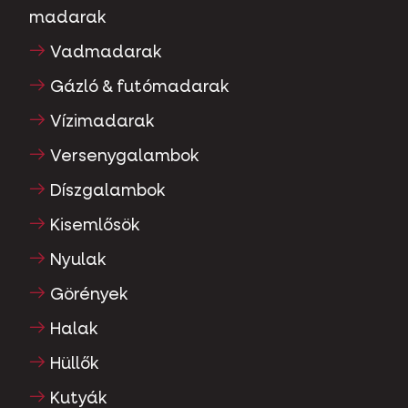
madarak
Vadmadarak
Gázló & futómadarak
Vízimadarak
Versenygalambok
Díszgalambok
Kisemlősök
Nyulak
Görények
Halak
Hüllők
Kutyák