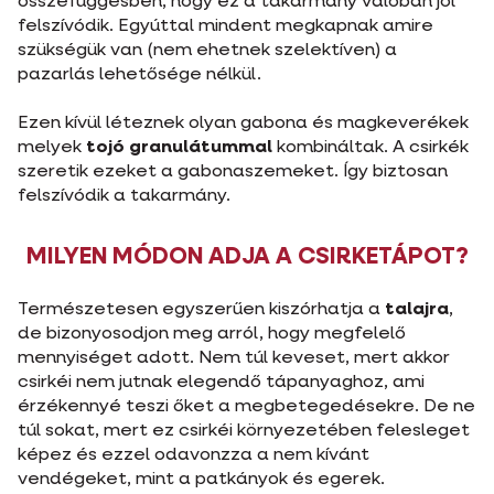
összefüggésben, hogy ez a takarmány valóban jól
felszívódik. Egyúttal mindent megkapnak amire
szükségük van (nem ehetnek szelektíven) a
pazarlás lehetősége nélkül.
Ezen kívül léteznek olyan gabona és magkeverékek
melyek
tojó granulátummal
kombináltak. A csirkék
szeretik ezeket a gabonaszemeket. Így biztosan
felszívódik a takarmány.
MILYEN MÓDON ADJA A CSIRKETÁPOT?
Természetesen egyszerűen kiszórhatja a
talajra
,
de bizonyosodjon meg arról, hogy megfelelő
mennyiséget adott. Nem túl keveset, mert akkor
csirkéi nem jutnak elegendő tápanyaghoz, ami
érzékennyé teszi őket a megbetegedésekre. De ne
túl sokat, mert ez csirkéi környezetében felesleget
képez és ezzel odavonzza a nem kívánt
vendégeket, mint a patkányok és egerek.