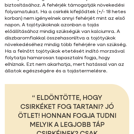
biztosításához. A fehérjék támogatják növekedési
folyamatukat. Ha a csirkék kifejlődtek (+/- 18 hetes
korban) nem igényelnek annyi fehérjét mint az első
napon. A tojótyúkoknak azonban a tojás
előállításához mindig szükségük van kalciumra. A
díszbaromfiakkal összehasonlítva a tojótyúkok
növekedéséhez mindig több fehérjére van szükség.
Ha a felnőtt tojótyúkok etetését indító morzsával
folytatja hamarosan tapasztalni fogja, hogy
elhíznak. Ezt nem akarhatja, mert hatással van az
állatok egészségére és a tojástermelésre.
ELDÖNTÖTTE, HOGY
CSIRKÉKET FOG TARTANI? JÓ
ÖTLET! HONNAN FOGJA TUDNI
MELYIK A LEGJOBB TÁP
CSIRKÉINEK? CSAK