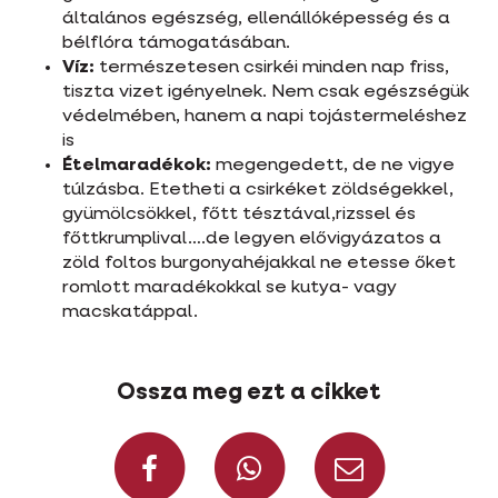
általános egészség, ellenállóképesség és a
bélflóra támogatásában.
Víz:
természetesen csirkéi minden nap friss,
tiszta vizet igényelnek. Nem csak egészségük
védelmében, hanem a napi tojástermeléshez
is
Ételmaradékok:
megengedett, de ne vigye
túlzásba. Etetheti a csirkéket zöldségekkel,
gyümölcsökkel, főtt tésztával,rizssel és
főttkrumplival….de legyen elővigyázatos a
zöld foltos burgonyahéjakkal ne etesse őket
romlott maradékokkal se kutya- vagy
macskatáppal.
Ossza meg ezt a cikket
Ossza meg Faceb
Ossza meg 
Ossza