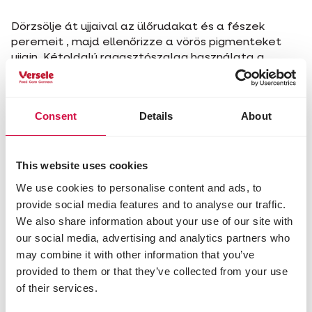
Dörzsölje át ujjaival az ülőrudakat és a fészek
peremeit , majd ellenőrizze a vörös pigmenteket
ujjain. Kétoldalú ragasztószalag használata a
kalitkákhoz és fészkelőhelyekhez szintén jó ötlet,
mivel a vörös atka könnyen hozzáragad.
Consent
Details
About
Oropharma MITE-KILLER
Az utóbbi években egyre több rovarirtó szert
This website uses cookies
betiltottak, mert ártalmasak voltak az emberekre
We use cookies to personalise content and ads, to
és/vagy állatokra. Úgy tűnik, hogy a vörös atka
provide social media features and to analyse our traffic.
egyre több használatban lévő rovarölő szerrel
We also share information about your use of our site with
szemben fejlesztett ki ellenállóképességet.
our social media, advertising and analytics partners who
Oropharma MITE-KILLER
rendkívül hatékony és
may combine it with other information that you’ve
regisztrált biocid kifejezetten a vörös atkák
provided to them or that they’ve collected from your use
megfékezésére. Az Oropharma MITE-KILLER
of their services.
rendkívül kicsi szilícium-dioxid részecskéken (3-9 μm)
alapul, melyek jól megkötik az olajokat és zsírokat.