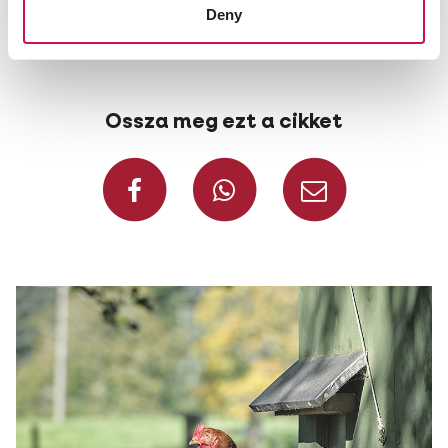
réteget nem fedi be por vagy más szennyeződés
Deny
hatékony marad. Az eljárás után az állatokat
azonnal visszaengedheti kalitkáikba.
Ossza meg ezt a cikket
Ossza meg Faceb
Ossza meg 
Ossza