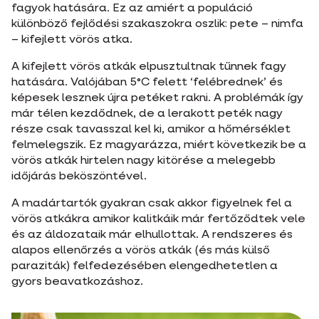
fagyok hatására. Ez az amiért a populáció
különböző fejlődési szakaszokra oszlik: pete – nimfa
– kifejlett vörös atka.
A kifejlett vörös atkák elpusztultnak tűnnek fagy
hatására. Valójában 5°C felett ‘felébrednek’ és
képesek lesznek újra petéket rakni. A problémák így
már télen kezdődnek, de a lerakott peték nagy
része csak tavasszal kel ki, amikor a hőmérséklet
felmelegszik. Ez magyarázza, miért következik be a
vörös atkák hirtelen nagy kitörése a melegebb
időjárás beköszöntével.
A madártartók gyakran csak akkor figyelnek fel a
vörös atkákra amikor kalitkáik már fertőződtek vele
és az áldozataik már elhullottak. A rendszeres és
alapos ellenőrzés a vörös atkák (és más külső
paraziták) felfedezésében elengedhetetlen a
gyors beavatkozáshoz.