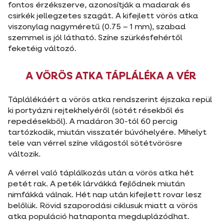
fontos érzékszerve, azonosítják a madarak és
csirkék jellegzetes szagát. A kifejlett vörös atka
viszonylag nagyméretű (0.75 – 1 mm), szabad
szemmel is jól látható. Színe szürkésfehértől
feketéig változó.
A VÖRÖS ATKA TÁPLÁLÉKA A VÉR
Táplálékáért a vörös atka rendszerint éjszaka repül
ki portyázni rejtekhelyéről (sötét résekből és
repedésekből). A madáron 30-tól 60 percig
tartózkodik, miután visszatér búvóhelyére. Mihelyt
tele van vérrel színe világostól sötétvörösre
változik.
A vérrel való táplálkozás után a vörös atka hét
petét rak. A peték lárvákká fejlődnek miután
nimfákká válnak. Hét nap után kifejlett rovar lesz
belőlük. Rövid szaporodási ciklusuk miatt a vörös
atka populáció hatnaponta megduplázódhat.