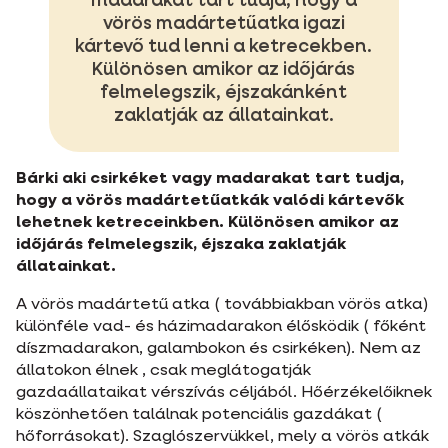
madarakat tart tudja, hogy a
vörös madártetűatka igazi
kártevő tud lenni a ketrecekben.
Különösen amikor az időjárás
felmelegszik, éjszakánként
zaklatják az állatainkat.
Bárki aki csirkéket vagy madarakat tart tudja,
hogy a vörös madártetűatkák valódi kártevők
lehetnek ketreceinkben. Különösen amikor az
időjárás felmelegszik, éjszaka zaklatják
állatainkat.
A vörös madártetű atka ( továbbiakban vörös atka)
különféle vad- és házimadarakon élősködik ( főként
díszmadarakon, galambokon és csirkéken). Nem az
állatokon élnek , csak meglátogatják
gazdaállataikat vérszívás céljából. Hőérzékelőiknek
köszönhetően találnak potenciális gazdákat (
hőforrásokat). Szaglószervükkel, mely a vörös atkák