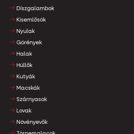
Díszgalambok
Kisemlősök
Nyulak
Görények
Halak
Hüllők
Kutyák
Macskák
Szárnyasok
Lovak
Növényevők
Törpemalacok