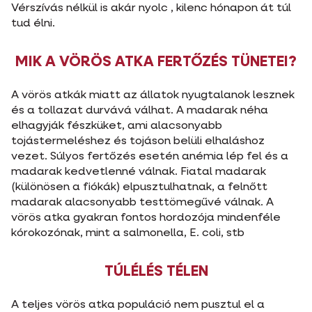
Vérszívás nélkül is akár nyolc , kilenc hónapon át túl
tud élni.
MIK A VÖRÖS ATKA FERTŐZÉS TÜNETEI?
A vörös atkák miatt az állatok nyugtalanok lesznek
és a tollazat durvává válhat. A madarak néha
elhagyják fészküket, ami alacsonyabb
tojástermeléshez és tojáson belüli elhaláshoz
vezet. Súlyos fertőzés esetén anémia lép fel és a
madarak kedvetlenné válnak. Fiatal madarak
(különösen a fiókák) elpusztulhatnak, a felnőtt
madarak alacsonyabb testtömegűvé válnak. A
vörös atka gyakran fontos hordozója mindenféle
kórokozónak, mint a salmonella, E. coli, stb
TÚLÉLÉS TÉLEN
A teljes vörös atka populáció nem pusztul el a