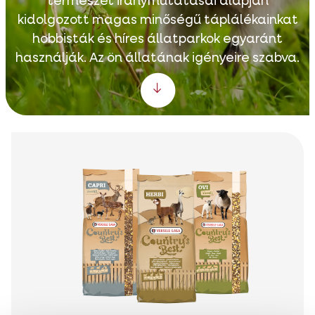
természet iránymutatásai alapján
kidolgozott magas minőségű táplálékainkat
hobbisták és híres állatparkok egyaránt
használják. Az ön állatának igényeire szabva.
Scroll down