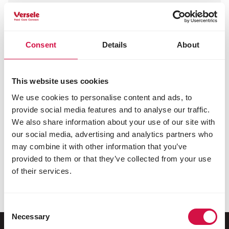
Találja meg a megfelelő
Consent
Details
About
táplálékot növényevő állatának
Hozza bárányát, kecskéjét, szarvasát,
alpakáját, lámáját, tevéjét, kenguruját, törpe
This website uses cookies
vagy csüngőhasú malacát a legjobb formába:
We use cookies to personalise content and ads, to
adja neki a megfelelő eledelt a
provide social media features and to analyse our traffic.
választékunkból, mindig a megfelelő
We also share information about your use of our site with
mennyiségben. Táplálékaink gondosan
our social media, advertising and analytics partners who
válogatott, természetes és minőségi
may combine it with other information that you’ve
alapanyagokból készülnek.
provided to them or that they’ve collected from your use
of their services.
Találja meg a megfelelő termékeket
Consent
Necessary
Selection