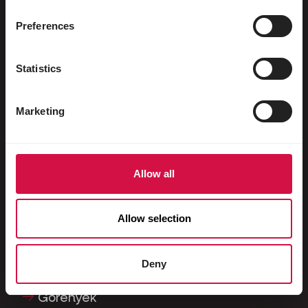
Preferences
Az ön állatának
Statistics
Ketrecben és madárházban tartott
madarak
Marketing
Vadmadarak
Gázló & futómadarak
Vízimadarak
Allow all
Versenygalambok
Allow selection
Díszgalambok
Kisemlősök
Deny
Nyulak
Görények