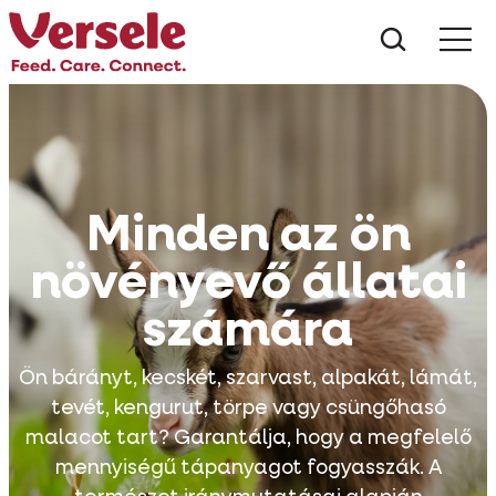
Mit kere
Minden az ön
növényevő állatai
számára
Ön bárányt, kecskét, szarvast, alpakát, lámát,
tevét, kengurut, törpe vagy csüngőhasó
malacot tart? Garantálja, hogy a megfelelő
mennyiségű tápanyagot fogyasszák. A