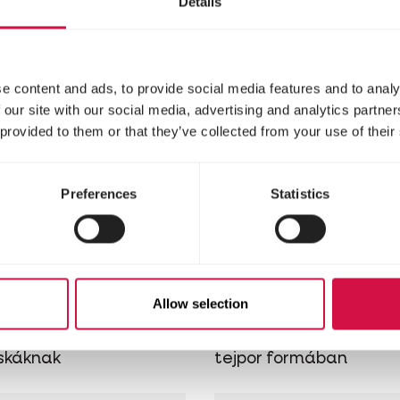
Details
e content and ads, to provide social media features and to analy
 our site with our social media, advertising and analytics partn
 provided to them or that they’ve collected from your use of their
Preferences
Statistics
SIC
OROPHARMA
riety 4-10kg
Pet Milk
Allow selection
s értékű eledel
Tejpótló tápszer oldha
skáknak
tejpor formában