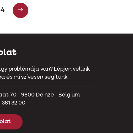
4
olat
gy problémája van? Lépjen velünk
a és mi szívesen segítünk.
aat 70 - 9800 Deinze - Belgium
 381 32 00
olat