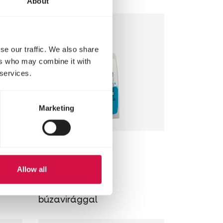
About
se our traffic. We also share
ers who may combine it with
 services.
Marketing
OROPHARMA
Eye Care
Allow all
tó
Szemápoló krém
búzavirággal