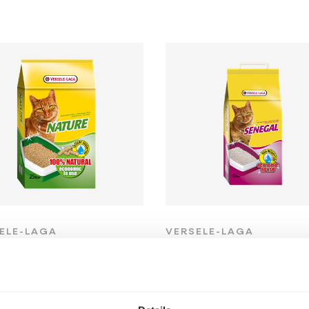
ELE-LAGA
VERSELE-LAGA
ture 25 L
Senegal
kaalom - fa
Macskaalom - agyag
ulátum