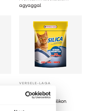
agyaggal
VERSELE-LAGA
Silica
Macskaalom - szilikon