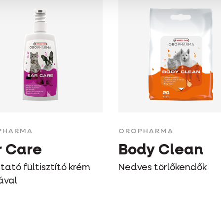
PHARMA
OROPHARMA
r Care
Body Clean
tató fültisztító krém
Nedves törlőkendők
ával