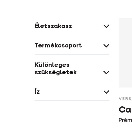
Életszakasz
Termékcsoport
Különleges
szükségletek
Íz
VERS
Ca
Prém