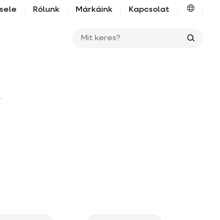
sele
Rólunk
Márkáink
Kapcsolat
Mit ker
k