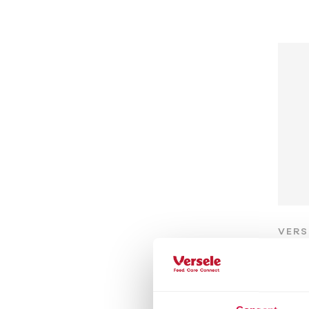
VERS
Na
Macs
gran