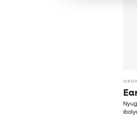
ORO
Ea
Nyug
iboly