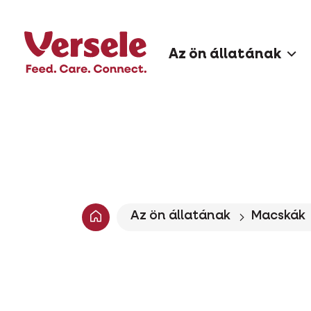
Az ön állatának
Az ön állatának
Macskák