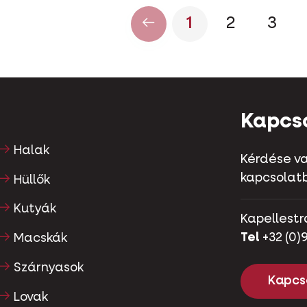
1
2
3
Kapcs
Halak
Kérdése va
kapcsolatb
Hüllők
Kutyák
Kapellestr
Tel
+32 (0)9
Macskák
Szárnyasok
Kapcs
Lovak