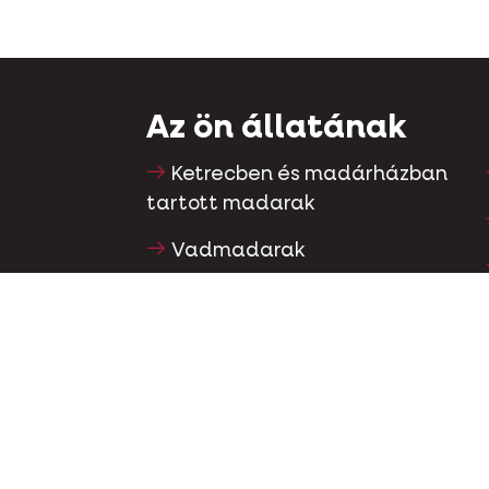
Az ön állatának
Ketrecben és madárházban
tartott madarak
Vadmadarak
Gázló & futómadarak
Vízimadarak
Versenygalambok
Díszgalambok
Kisemlősök