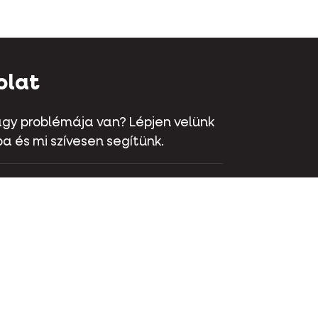
olat
gy problémája van? Lépjen velünk
a és mi szívesen segítünk.
aat 70 - 9800 Deinze - Belgium
 381 32 00
olat
Instagram
LinkedIn
Youtube