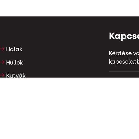
Kapcs
Halak
Kérdése va
kapcsolatb
Hüllők
Kutyák
Kapellestr
Tel
+32 (0)9
Macskák
Szárnyasok
Kapcs
Lovak
Növényevők