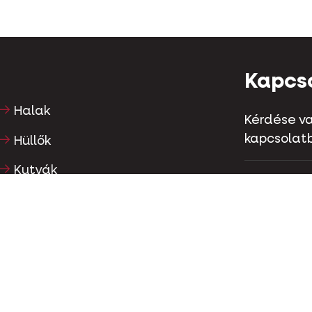
Kapcs
Halak
Kérdése va
kapcsolatb
Hüllők
Kutyák
Kapellestr
Tel
+32 (0)9
Macskák
Szárnyasok
Kapcs
Lovak
Növényevők