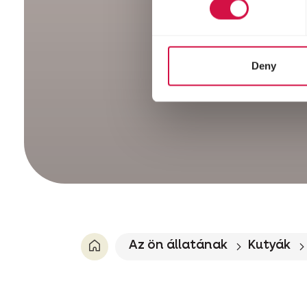
Deny
Az ön állatának
Kutyák