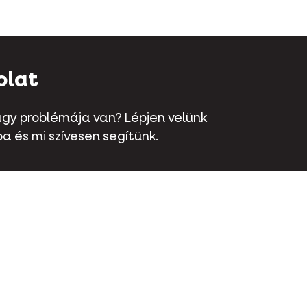
olat
gy problémája van? Lépjen velünk
a és mi szívesen segítünk.
aat 70 - 9800 Deinze - Belgium
 381 32 00
olat
Instagram
LinkedIn
Youtube