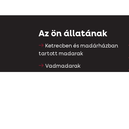
Az ön állatának
Ketrecben és madárházban
tartott madarak
Vadmadarak
Gázló & futómadarak
Vízimadarak
Versenygalambok
Díszgalambok
Kisemlősök