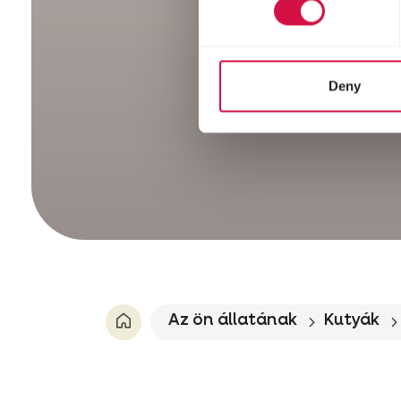
Deny
Az ön állatának
Kutyák