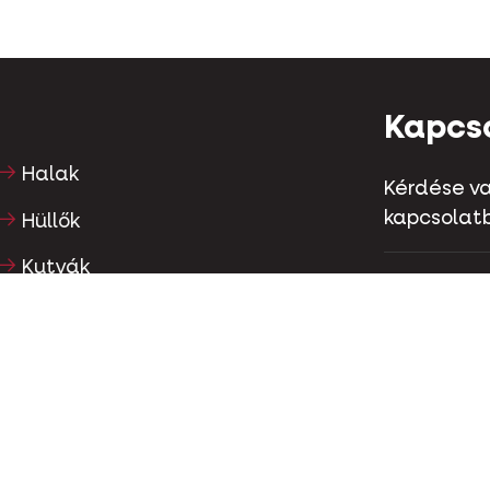
Kapcs
Halak
Kérdése va
kapcsolatb
Hüllők
Kutyák
Kapellestr
Tel
+32 (0)9
Macskák
Szárnyasok
Kapcs
Lovak
Növényevők