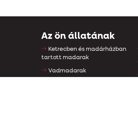
Az ön állatának
Ketrecben és madárházban
tartott madarak
Vadmadarak
Gázló & futómadarak
Vízimadarak
Versenygalambok
Díszgalambok
Kisemlősök