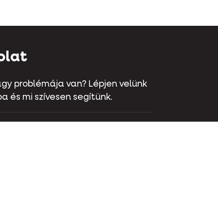
olat
gy problémája van? Lépjen velünk
a és mi szívesen segítünk.
aat 70 - 9800 Deinze - Belgium
 381 32 00
olat
Instagram
LinkedIn
Youtube