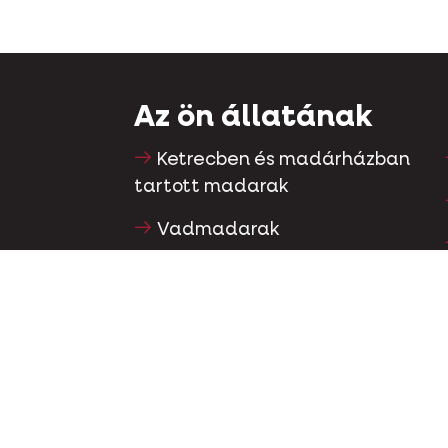
Az ön állatának
Ketrecben és madárházban
tartott madarak
Vadmadarak
Gázló & futómadarak
Vízimadarak
Versenygalambok
Díszgalambok
Kisemlősök