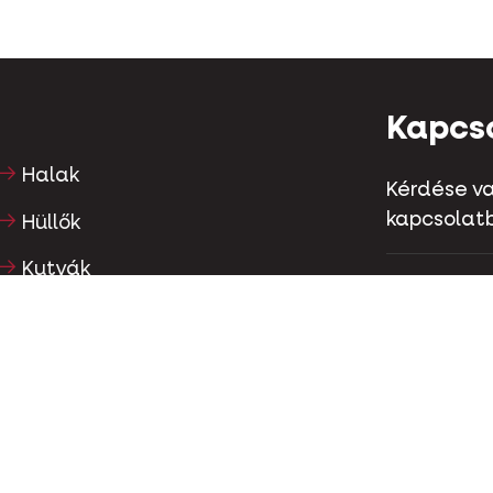
Kapcs
Halak
Kérdése va
kapcsolatb
Hüllők
Kutyák
Kapellestr
Tel
+32 (0)9
Macskák
Szárnyasok
Kapcs
Lovak
Növényevők