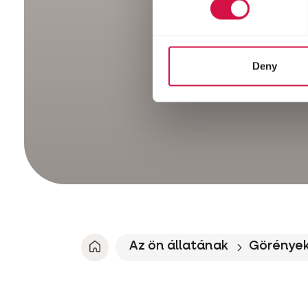
Deny
Az ön állatának
Görénye