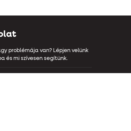
olat
gy problémája van? Lépjen velünk
a és mi szívesen segítünk.
aat 70 - 9800 Deinze - Belgium
 381 32 00
olat
Instagram
LinkedIn
Youtube