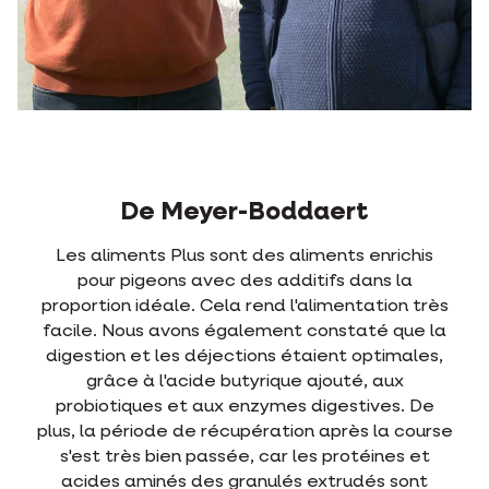
Joost Desmeyter
chis
Les mélanges Plus contiennent les niveaux
a
idéaux de glucides, graisses et protéines, ains
n très
que des additifs soutenant les muscles et le
ue la
articulations. L'alimentation est adaptée au
ales,
besoins du pigeon en fonction des différente
saisons. Cela rend les choses très faciles pou
. De
moi en tant qu'amateur de pigeons.
course
 et
Joost De Smeyter
ont