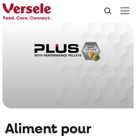
Que che
Mé
Aliment pour