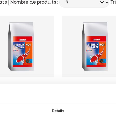
ats |
Nombre de produits :
Tri
LIX
FISHLIX
i Medium 4
Koi Large 8 m
m
Granulés pour koï
Details
lés pour koï