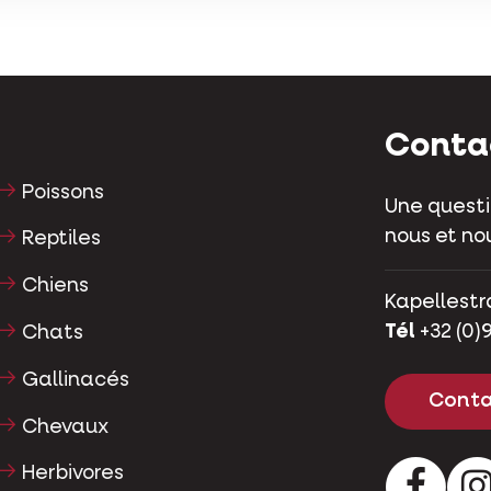
Conta
Poissons
Une questi
nous et nou
Reptiles
Chiens
Kapellestr
Tél
+32 (0)9
Chats
Gallinacés
Conta
Chevaux
Herbivores
Facebo