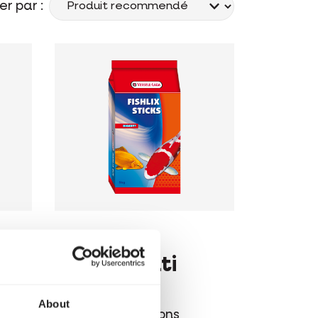
er par :
FISHLIX
m
Sticks Multi
Colour
About
Sticks pour poissons