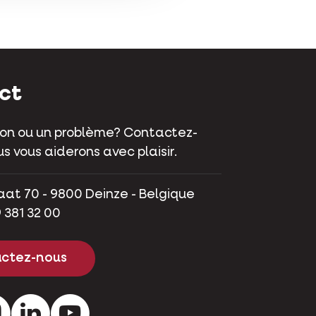
ct
on ou un problème? Contactez-
s vous aiderons avec plaisir.
aat 70 - 9800 Deinze - Belgique
 381 32 00
ctez-nous
ok
Instagram
LinkedIn
Youtube