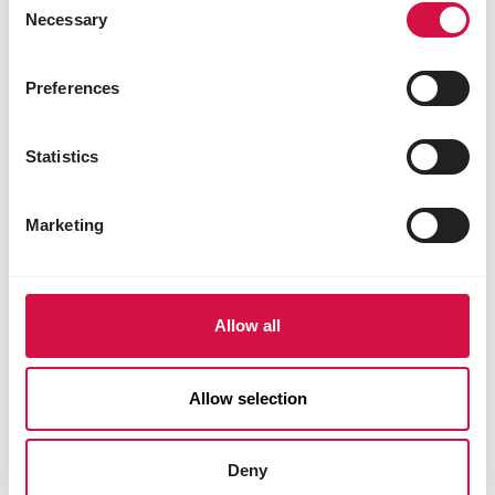
Necessary
VERSELE-LAGA
Selection
Nature 25 l
Preferences
Litière pour chat - copeaux de bois
Statistics
Marketing
Allow all
Allow selection
Deny